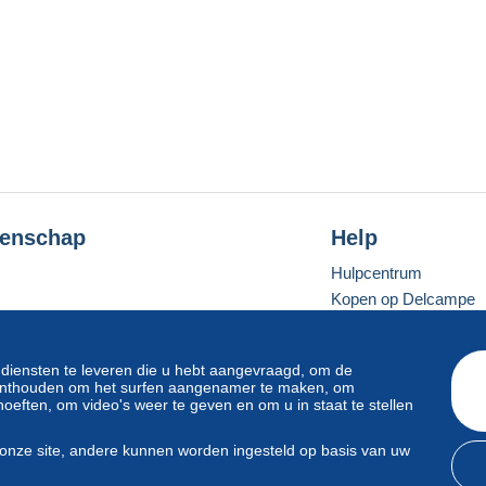
enschap
Help
Hulpcentrum
Kopen op Delcampe
Verkopen op Delcam
Een beveiligde websit
 diensten te leveren die u hebt aangevraagd, om de
e onthouden om het surfen aangenamer te maken, om
oeften, om video's weer te geven en om u in staat te stellen
Standaardmodus
onze site, andere kunnen worden ingesteld op basis van uw