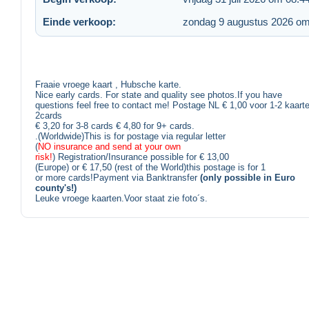
Einde verkoop:
zondag 9 augustus 2026 om
Fraaie vroege kaart , Hubsche karte.
Nice early cards. For state and quality see photos.If you have
questions feel free to contact me! Postage NL € 1,00 voor 1-2 kaarte
2cards
€ 3,20 for 3-8 cards € 4,80 for 9+ cards.
.(Worldwide)This is for postage via regular letter
(
NO insurance and send at your own
risk!
) Registration/Insurance possible for € 13,00
(Europe) or € 17,50 (rest of the World)this postage is for 1
or more cards!Payment via Banktransfer
(only possible in Euro
county's!)
Leuke vroege kaarten.Voor staat zie foto´s.