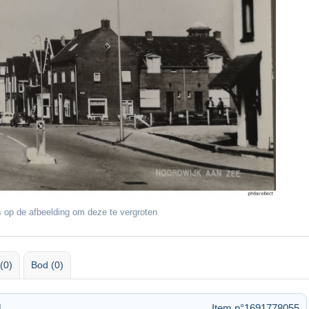
 op de afbeelding om deze te vergroten
(0)
Bod (0)
4
Item n°1691778055