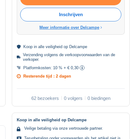
Inschrijven
Meer informatie over Delcampe
Koop in alle
veiligheid
op Delcampe
Verzending volgens de
verkoopvoorwaarden van de
verkoper
.
Platformkosten:
10 % + € 0,30
Resterende tijd :
2 dagen
62 bezoekers
0 volgers
0 biedingen
Koop in alle veiligheid op Delcampe
Veilige betaling via onze vertrouwde partner.
Terugbetaling onder voorwaarden als het artikel niet is