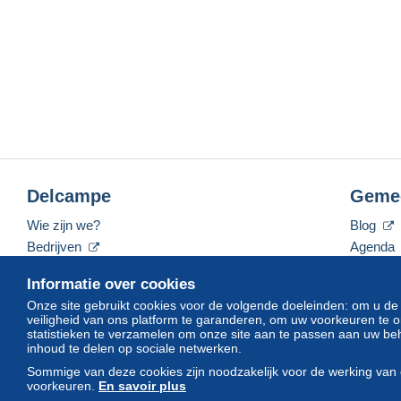
Delcampe
Geme
Wie zijn we?
Blog
Bedrijven
Agenda
De tarieven
Forum
Informatie over cookies
Neem contact met ons op
Video's
Onze site gebruikt cookies voor de volgende doeleinden: om u de
veiligheid van ons platform te garanderen, om uw voorkeuren t
statistieken te verzamelen om onze site aan te passen aan uw beh
inhoud te delen op sociale netwerken.
Nederlands
USD
America/Indiana/Vevay
Sommige van deze cookies zijn noodzakelijk voor de werking van 
voorkeuren.
En savoir plus