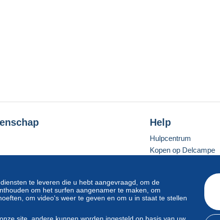
enschap
Help
Hulpcentrum
Kopen op Delcampe
Verkopen op Delcam
Een beveiligde websit
 diensten te leveren die u hebt aangevraagd, om de
e onthouden om het surfen aangenamer te maken, om
oeften, om video's weer te geven en om u in staat te stellen
Standaardmodus
onze site, andere kunnen worden ingesteld op basis van uw