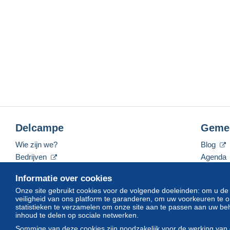
Delcampe
Geme
Wie zijn we?
Blog
Bedrijven
Agenda
De tarieven
Forum
Informatie over cookies
Neem contact met ons op
Video's
Onze site gebruikt cookies voor de volgende doeleinden: om u de
veiligheid van ons platform te garanderen, om uw voorkeuren t
statistieken te verzamelen om onze site aan te passen aan uw beh
inhoud te delen op sociale netwerken.
Nederlands
USD
America/Indiana/Vevay
Sommige van deze cookies zijn noodzakelijk voor de werking van 