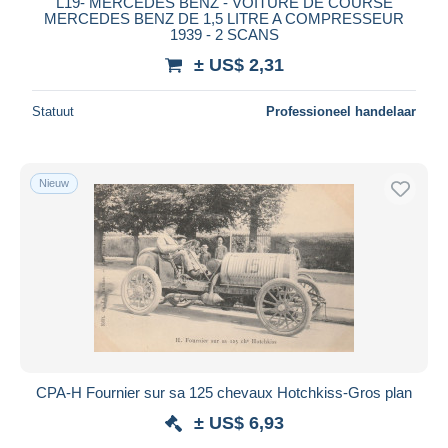
L19- MERCEDES BENZ - VOITURE DE COURSE
MERCEDES BENZ DE 1,5 LITRE A COMPRESSEUR
Maestro
1939 - 2 SCANS
Alles deselecteren
± US$ 2,31
Woonplaats van de verkoper
Statuut
Professioneel handelaar
Wereldwijd
Nieuw
Toepassen
CPA-H Fournier sur sa 125 chevaux Hotchkiss-Gros plan
± US$ 6,93