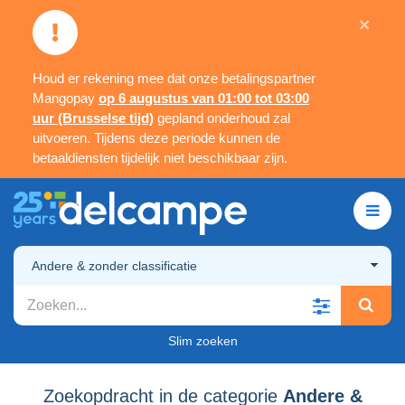
×
Houd er rekening mee dat onze betalingspartner
Mangopay
op 6 augustus van 01:00 tot 03:00
uur (Brusselse tijd)
gepland onderhoud zal
uitvoeren. Tijdens deze periode kunnen de
betaaldiensten tijdelijk niet beschikbaar zijn.
Andere & zonder classificatie
Slim zoeken
Zoekopdracht in de categorie
Andere &