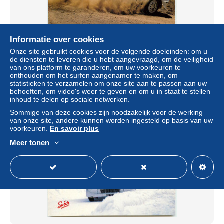
Informatie over cookies
RALLYE de l'ACROPOLE 205 turbo 16 J.KANKKUNEN
Onze site gebruikt cookies voor de volgende doeleinden: om u
J.PIIRONEN RR 1276
de diensten te leveren die u hebt aangevraagd, om de veiligheid
van ons platform te garanderen, om uw voorkeuren te
± US$ 3,00
onthouden om het surfen aangenamer te maken, om
statistieken te verzamelen om onze site aan te passen aan uw
behoeften, om video's weer te geven en om u in staat te stellen
Statuut
Professioneel handelaar
inhoud te delen op sociale netwerken.
Sommige van deze cookies zijn noodzakelijk voor de werking
van onze site, andere kunnen worden ingesteld op basis van uw
voorkeuren.
En savoir plus
Nieuw
Meer tonen