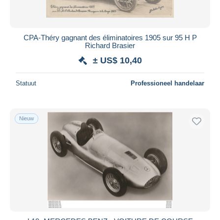
Alle looptijden
Nieuw sinds
Dagen
CPA-Théry gagnant des éliminatoires 1905 sur 95 H P
Richard Brasier
Eindigt binnen
uren
± US$ 10,40
Prijs
Statuut
Professioneel handelaar
Van
US$
tot
US$
Alleen met korting
Gratis levering
Nieuw
Betaalmiddelen
PayPal
Bankoverschrijving
Visa
Mastercard
Bancontact
iDeal