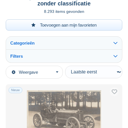
zonder classificatie
8.293 items gevonden
Toevoegen aan mijn favorieten
Categorieën
Filters
Alles zien
Type verkopen
Weergave
Topcategorieën
Actief
Postkaarten
Vaste prijs
Thema's
Nieuw
Veiling met biedingen
Sport
Veilingen zonder biedingen
Motorsport
Veilinghuizen
Verkocht
Andere & zonder classificatie
Duur