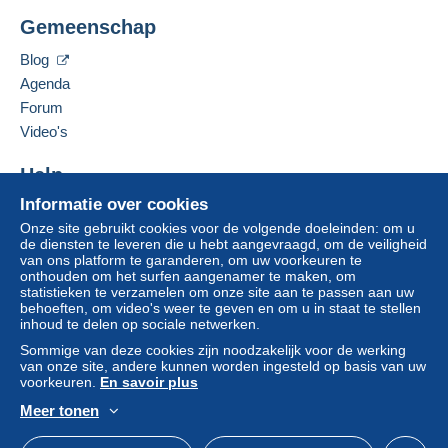
Deze verkoper toevoegen aan mijn favorieten
Gemeenschap
Een betaling die niet is verricht met
De verkoper contacteren
credit/debitcard
of overboeking naar uw saldo,
De items van deze verkoper verbergen
Blog
wordt door de verkoper terugbetaald aan de koper.
Agenda
Een onbetaalde aankoop kan gevolgen hebben
Forum
voor de rekening van de koper.
Video's
Als de verkoopvoorwaarden van de verkoper
clausules bevatten met betrekking tot de betaling,
Help
moeten deze als nietig worden beschouwd. De
betalingsvoorwaarden van de website van
Informatie over cookies
Hulpcentrum
Delcampe, zoals gedefinieerd in de
Onze site gebruikt cookies voor de volgende doeleinden: om u
Kopen op Delcampe
gebruiksvoorwaarden
, zijn de enige die van
de diensten te leveren die u hebt aangevraagd, om de veiligheid
Verkopen op Delcampe
van ons platform te garanderen, om uw voorkeuren te
toepassing zijn.
onthouden om het surfen aangenamer te maken, om
Een beveiligde website
statistieken te verzamelen om onze site aan te passen aan uw
Aankopen moeten worden betaald binnen
14
behoeften, om video's weer te geven en om u in staat te stellen
dagen
na ontvangst van de eindafrekening van de
inhoud te delen op sociale netwerken.
verkoper.
Sommige van deze cookies zijn noodzakelijk voor de werking
van onze site, andere kunnen worden ingesteld op basis van uw
voorkeuren.
En savoir plus
Meer tonen
La Spedizione avviene SOLO con servizi postali
Nederlands
USD
Standaardmodus
Ame
tracciabili