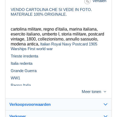
Vertalen
VENDO CARTOLINA CHE SI VEDE IN FOTO.
MATERIALE 100% ORIGINALE.
cartolina militare, regno d'italia, marina italiana,
esercito italiano, umberto I, storia militare, postcard
vintage, 1800, collezionismo, annullo sassuolo,
modena antica,
Italian Royal Navy Postcard 1905
Warships First world war
Trieste irredenta
Italia redenta
Grande Guerra
WW1
Regno Italia
Meer tonen
propaganda patriottica
Venezia Giulia
Verkoopsvoorwaarden
militaria
irredentismo italiano
Verkoper