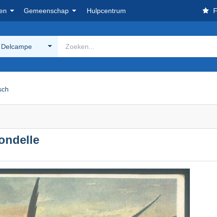
en
Gemeenschap
Hulpcentrum
F
 Delcampe
isch
rondelle