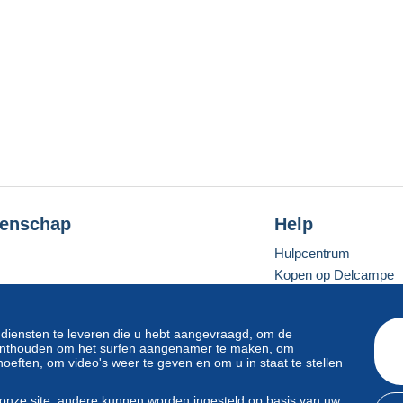
enschap
Help
Hulpcentrum
Kopen op Delcampe
Verkopen op Delcam
Een beveiligde websit
 diensten te leveren die u hebt aangevraagd, om de
e onthouden om het surfen aangenamer te maken, om
oeften, om video's weer te geven en om u in staat te stellen
Standaardmodus
onze site, andere kunnen worden ingesteld op basis van uw