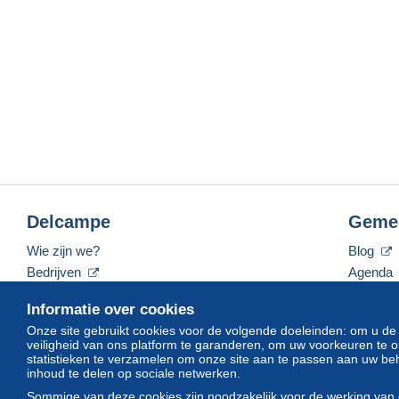
Delcampe
Geme
Wie zijn we?
Blog
Bedrijven
Agenda
De tarieven
Forum
Informatie over cookies
Neem contact met ons op
Video's
Onze site gebruikt cookies voor de volgende doeleinden: om u de
veiligheid van ons platform te garanderen, om uw voorkeuren t
statistieken te verzamelen om onze site aan te passen aan uw beh
inhoud te delen op sociale netwerken.
Nederlands
USD
America/Indiana/Vevay
Sommige van deze cookies zijn noodzakelijk voor de werking van 