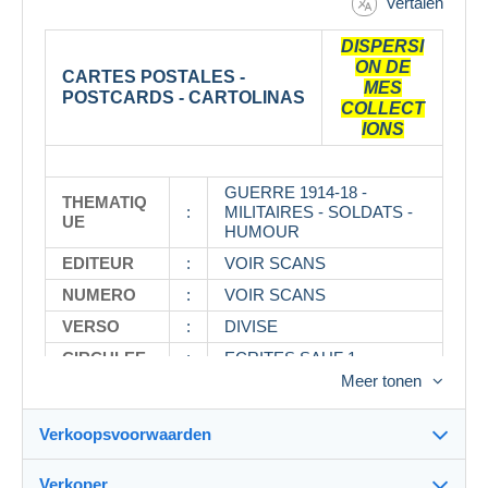
Vertalen
DISPERSI
ON DE
CARTES POSTALES -
MES
POSTCARDS - CARTOLINAS
COLLECT
IONS
GUERRE 1914-18 -
THEMATIQ
:
MILITAIRES - SOLDATS -
UE
HUMOUR
EDITEUR
:
VOIR SCANS
NUMERO
:
VOIR SCANS
VERSO
:
DIVISE
CIRCULEE
:
ECRITES SAUF 1
Meer tonen
DATE
:
1914/1918
OBSERVAT
:
Verkoopsvoorwaarden
IONS
Verkoper