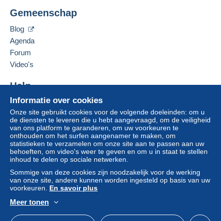
Deze verkoper toevoegen aan mijn favorieten
Om toegang te krijgen tot de
Leveringsmethode
M
PETITS
(bordures, coins,
Gemeenschap
:
leveringsinformatie, moet u lid zijn
De verkoper contacteren
O
DEFAUTS
timbre décollé . . . )
en inloggen.
De items van deze verkoper verbergen
Y
Betaling via:
mais, présentable.
Blog
D
DEFECTU
Défauts mentionnés
Agenda
Aanmel
Inschrij
:
Brief (normaal/klein formaat)
F
EUSE
ou visibles sur scans.
den
ven
Forum
€ 3,10
Video's
Brief met tracking (normale/kleine brief) (met
Help
tracking)
€ 3,60
Informatie over cookies
Hulpcentrum
Onze site gebruikt cookies voor de volgende doeleinden: om u
Kopen op Delcampe
Aangetekende brief (normaal formaat/kleine
de diensten te leveren die u hebt aangevraagd, om de veiligheid
Verkopen op Delcampe
brief) (Tracking)
van ons platform te garanderen, om uw voorkeuren te
onthouden om het surfen aangenamer te maken, om
Een beveiligde website
€ 7,90
statistieken te verzamelen om onze site aan te passen aan uw
behoeften, om video's weer te geven en om u in staat te stellen
inhoud te delen op sociale netwerken.
Sommige van deze cookies zijn noodzakelijk voor de werking
Betalingsvoorwaarden:
van onze site, andere kunnen worden ingesteld op basis van uw
Alle betalingen worden gedaan met
credit/debitcard
of
voorkeuren.
En savoir plus
overschrijving naar uw saldo. Er worden geen
Meer tonen
betalingen gedaan per cheque of bankoverschrijving
Nederlands
USD
Standaardmodus
Ame
rechtstreeks aan de verkoper.