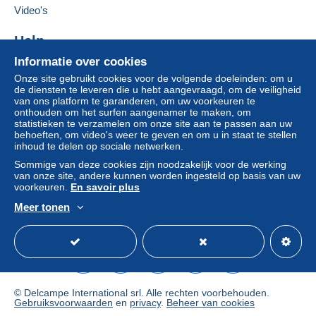
Video's
Betalingsvoorwaarden:
Help
Alle betalingen worden gedaan met
credit/debitcard
of
Informatie over cookies
Hulpcentrum
overschrijving naar uw saldo. Er worden geen
Onze site gebruikt cookies voor de volgende doeleinden: om u
betalingen gedaan per cheque of bankoverschrijving
Kopen op Delcampe
de diensten te leveren die u hebt aangevraagd, om de veiligheid
rechtstreeks aan de verkoper.
Verkopen op Delcampe
van ons platform te garanderen, om uw voorkeuren te
onthouden om het surfen aangenamer te maken, om
Een beveiligde website
De koper gebruikt de middelen die Delcampe ter
statistieken te verzamelen om onze site aan te passen aan uw
beschikking stelt in de pagina "
Mijn aankopen: Betalen
".
behoeften, om video's weer te geven en om u in staat te stellen
inhoud te delen op sociale netwerken.
Een betaling die niet is verricht met
credit/debitcard
of
Sommige van deze cookies zijn noodzakelijk voor de werking
overboeking naar uw saldo, wordt door de verkoper
van onze site, andere kunnen worden ingesteld op basis van uw
terugbetaald aan de koper. Een onbetaalde aankoop kan
voorkeuren.
En savoir plus
gevolgen hebben voor de rekening van de koper.
Meer tonen
Nederlands
USD
Standaardmodus
Ame
Als de verkoopvoorwaarden van de verkoper clausules
bevatten met betrekking tot de betaling, moeten deze
als nietig worden beschouwd. De betalingsvoorwaarden
van de website van Delcampe, zoals gedefinieerd in de
gebruiksvoorwaarden
, zijn de enige die van toepassing
© Delcampe International srl. Alle rechten voorbehouden.
zijn.
Gebruiksvoorwaarden
en
privacy
.
Beheer van cookies
Aankopen moeten worden betaald binnen
14 dagen
na