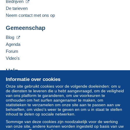
Gesproken taal:
Bedrijven
Brief (normaal/klein formaat)
Italiaans
Aanmel
Inschrij
De tarieven
€ 2,50
den
ven
Neem contact met ons op
Brief met tracking (normale/kleine brief) (met
Deze verkoper toevoegen aan mijn favorieten
tracking)
Gemeenschap
De verkoper contacteren
De items van deze verkoper verbergen
€ 3,50
Blog
Agenda
Aangetekende brief (normaal formaat/kleine
brief) (Tracking)
Forum
Video's
€ 7,00
Help
Betalingsvoorwaarden:
Informatie over cookies
Hulpcentrum
Alle betalingen worden gedaan met
credit/debitcard
of
Onze site gebruikt cookies voor de volgende doeleinden: om u
Kopen op Delcampe
overschrijving naar uw saldo. Er worden geen
de diensten te leveren die u hebt aangevraagd, om de veiligheid
Verkopen op Delcampe
van ons platform te garanderen, om uw voorkeuren te
betalingen gedaan per cheque of bankoverschrijving
onthouden om het surfen aangenamer te maken, om
Een beveiligde website
rechtstreeks aan de verkoper.
statistieken te verzamelen om onze site aan te passen aan uw
behoeften, om video's weer te geven en om u in staat te stellen
De koper gebruikt de middelen die Delcampe ter
inhoud te delen op sociale netwerken.
beschikking stelt in de pagina "
Mijn aankopen: Betalen
".
Sommige van deze cookies zijn noodzakelijk voor de werking
van onze site, andere kunnen worden ingesteld op basis van uw
Een betaling die niet is verricht met
credit/debitcard
of