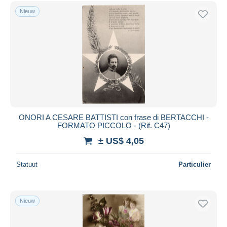
Gratis levering
Nieuw
Betaalmiddelen
PayPal
Bankoverschrijving
Visa
Mastercard
Bancontact
iDeal
ONORI A CESARE BATTISTI con frase di BERTACCHI -
FORMATO PICCOLO - (Rif. C47)
Maestro
± US$ 4,05
Alles deselecteren
Woonplaats van de verkoper
Statuut
Particulier
Wereldwijd
Nieuw