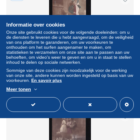
Informatie over cookies
Onze site gebruikt cookies voor de volgende doeleinden: om u
de diensten te leveren die u hebt aangevraagd, om de veiligheid
van ons platform te garanderen, om uw voorkeuren te
onthouden om het surfen aangenamer te maken, om
statistieken te verzamelen om onze site aan te passen aan uw
behoeften, om video's weer te geven en om u in staat te stellen
inhoud te delen op sociale netwerken.
Militaria – Matin et soir, en priant pour toi, Mon petit cœur
bat d'un doux émoi – colorisée – circulée
Sommige van deze cookies zijn noodzakelijk voor de werking
van onze site, andere kunnen worden ingesteld op basis van uw
± US$ 6,94
voorkeuren.
En savoir plus
Meer tonen
Statuut
Particulier
Nieuw