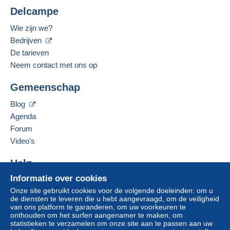
1 dag geleden
Delcampe
Zone 1
Betaalmiddelen:
Wie zijn we?
Zone 2
Bedrijven
Gesproken talen:
Frans,
Engels (Verenigd Koninkrijk)
De tarieven
Neem contact met ons op
Deze zone omvat
één land
.
Adres van de onderneming:
FRANCOIS JARRY
Gemeenschap
Normale pakketpost
71 BIS BOULEVARD DU GENERAL GIRAUD
94100
SAINT MAUR DES FOSSES
Blog
Betaling via:
Frankrijk
Agenda
Forum
Van 1gr tot 500gr
Deze verkoper toevoegen aan mijn favorieten
Video's
€ 7,59
De verkoper contacteren
De items van deze verkoper verbergen
Van 501gr tot 749gr
Help
€ 9,29
Informatie over cookies
Hulpcentrum
Onze site gebruikt cookies voor de volgende doeleinden: om u
Kopen op Delcampe
Van 750gr tot 999gr
de diensten te leveren die u hebt aangevraagd, om de veiligheid
Verkopen op Delcampe
van ons platform te garanderen, om uw voorkeuren te
€ 9,59
onthouden om het surfen aangenamer te maken, om
Een beveiligde website
statistieken te verzamelen om onze site aan te passen aan uw
Van 1000gr tot 1999gr