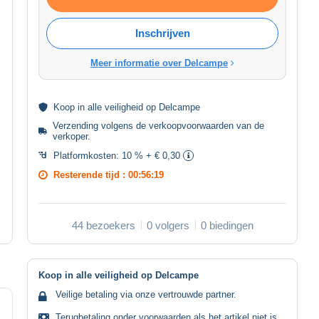
Inschrijven
Meer informatie over Delcampe
Koop in alle
veiligheid
op Delcampe
Verzending volgens de
verkoopvoorwaarden van de
verkoper
.
Platformkosten:
10 % + € 0,30
Resterende tijd :
00:56:19
44 bezoekers
0 volgers
0 biedingen
Koop in alle veiligheid op Delcampe
Veilige betaling via onze vertrouwde partner.
Terugbetaling onder voorwaarden als het artikel niet is