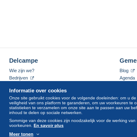
Delcampe
Geme
Wie zijn we?
Blog
Bedrijven
Agenda
De tarieven
Forum
Informatie over cookies
Neem contact met ons op
Video's
Onze site gebruikt cookies voor de volgende doeleinden: om u de
veiligheid van ons platform te garanderen, om uw voorkeuren t
statistieken te verzamelen om onze site aan te passen aan uw beh
inhoud te delen op sociale netwerken.
Nederlands
USD
America/Indiana/Vevay
Sommige van deze cookies zijn noodzakelijk voor de werking van 
voorkeuren.
En savoir plus
Meer tonen
© Delcampe International srl. Alle rechten voorbehouden.
Gebruik