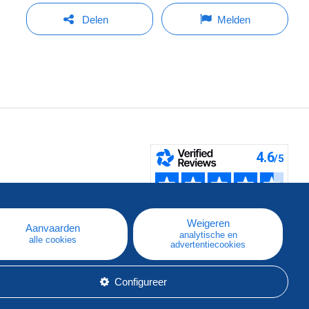
Delen
Melden
pe
e
Weigeren
Aanvaarden
analytische en
alle cookies
advertentiecookies
Configureer