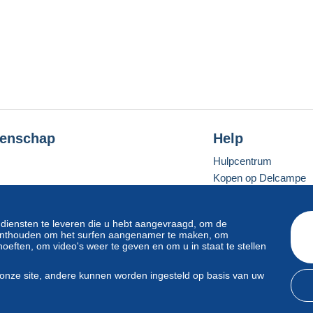
enschap
Help
Hulpcentrum
Kopen op Delcampe
Verkopen op Delcam
Een beveiligde websit
 diensten te leveren die u hebt aangevraagd, om de
e onthouden om het surfen aangenamer te maken, om
oeften, om video's weer te geven en om u in staat te stellen
Standaardmodus
onze site, andere kunnen worden ingesteld op basis van uw
svoorwaarden
en
privacy
.
Beheer van cookies