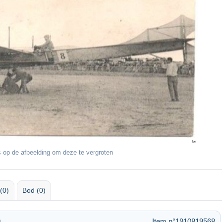
 op de afbeelding om deze te vergroten
(0)
Bod (0)
9
Item n°1910819568