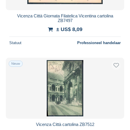
Alle looptijden
Nieuw sinds
Dagen
Vicenza Città Giornata Filatelica Vicentina cartolina
ZB7497
Eindigt binnen
uren
± US$ 8,09
Prijs
Statuut
Professioneel handelaar
Van
US$
tot
US$
Alleen met korting
Gratis levering
Nieuw
Betaalmiddelen
PayPal
Bankoverschrijving
Visa
Mastercard
Bancontact
iDeal
Vicenza Città cartolina ZB7512
Maestro