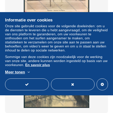
Informatie over cookies
Vicenza Città Stazione Ferroviaria PIEGA cartolina
Onze site gebruikt cookies voor de volgende doeleinden: om u
ZB7284
de diensten te leveren die u hebt aangevraagd, om de veiligheid
van ons platform te garanderen, om uw voorkeuren te
± US$ 5,78
onthouden om het surfen aangenamer te maken, om
statistieken te verzamelen om onze site aan te passen aan uw
behoeften, om video's weer te geven en om u in staat te stellen
Statuut
Professioneel handelaar
inhoud te delen op sociale netwerken.
Sommige van deze cookies zijn noodzakelijk voor de werking
van onze site, andere kunnen worden ingesteld op basis van uw
voorkeuren.
En savoir plus
Nieuw
Meer tonen