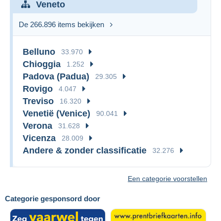
Veneto
De 266.896 items bekijken
Belluno
33.970
Chioggia
1.252
Padova (Padua)
29.305
Rovigo
4.047
Treviso
16.320
Venetië (Venice)
90.041
Verona
31.628
Vicenza
28.009
Andere & zonder classificatie
32.276
Een categorie voorstellen
Categorie gesponsord door