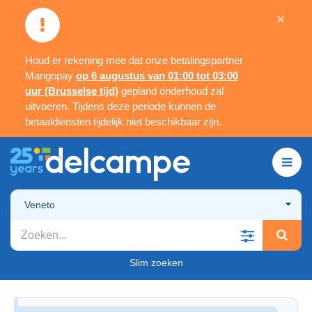
×
Houd er rekening mee dat onze betalingspartner
Mangopay
op 6 augustus van 01:00 tot 03:00
uur (Brusselse tijd)
gepland onderhoud zal
uitvoeren. Tijdens deze periode kunnen de
betaaldiensten tijdelijk niet beschikbaar zijn.
Veneto
Slim zoeken