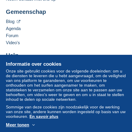
Gemeenschap
Blog
Agenda
Forum
Video's
Help
Informatie over cookies
Hulpcentrum
Onze site gebruikt cookies voor de volgende doeleinden: om u
Kopen op Delcampe
de diensten te leveren die u hebt aangevraagd, om de veiligheid
Verkopen op Delcampe
van ons platform te garanderen, om uw voorkeuren te
onthouden om het surfen aangenamer te maken, om
Een beveiligde website
statistieken te verzamelen om onze site aan te passen aan uw
behoeften, om video's weer te geven en om u in staat te stellen
inhoud te delen op sociale netwerken.
Sommige van deze cookies zijn noodzakelijk voor de werking
van onze site, andere kunnen worden ingesteld op basis van uw
voorkeuren.
En savoir plus
Meer tonen
Nederlands
USD
Standaardmodus
Ame