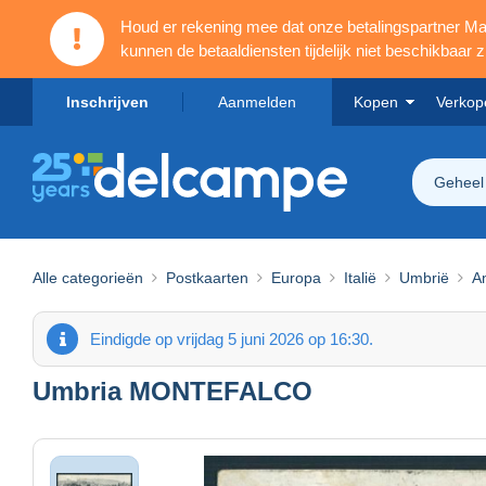
Houd er rekening mee dat onze betalingspartner 
kunnen de betaaldiensten tijdelijk niet beschikbaar zi
Inschrijven
Aanmelden
Kopen
Verkop
Geheel
Alle categorieën
Postkaarten
Europa
Italië
Umbrië
An
Eindigde op vrijdag 5 juni 2026 op 16:30.
Umbria MONTEFALCO