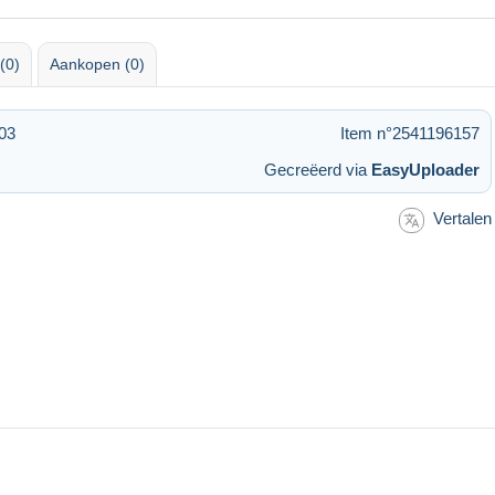
(0)
Aankopen (0)
03
Item n°2541196157
Gecreëerd via
EasyUploader
Vertalen