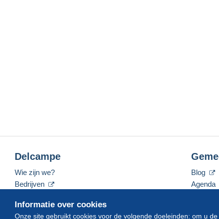
Delcampe
Geme
Wie zijn we?
Blog
Bedrijven
Agenda
De tarieven
Forum
Informatie over cookies
Neem contact met ons op
Video's
Onze site gebruikt cookies voor de volgende doeleinden: om u de