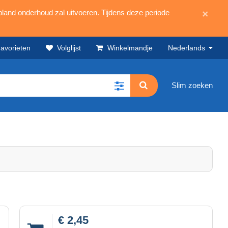
land onderhoud zal uitvoeren. Tijdens deze periode
×
avorieten
Volglijst
Winkelmandje
Nederlands
Slim zoeken
€ 2,45