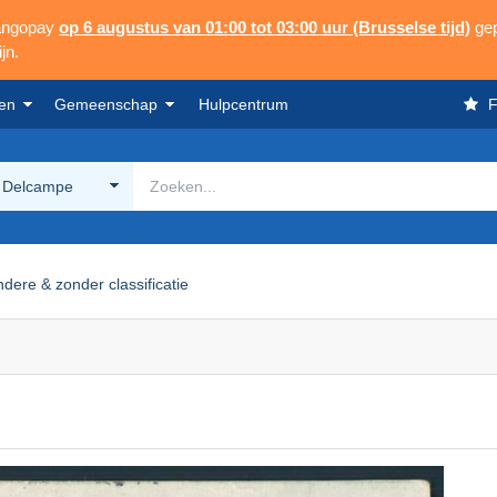
Mangopay
op 6 augustus van 01:00 tot 03:00 uur (Brusselse tijd)
gep
jn.
en
Gemeenschap
Hulpcentrum
F
 Delcampe
dere & zonder classificatie