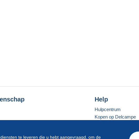
enschap
Help
Hulpcentrum
Kopen op Delcampe
Verkopen op Delcam
Een beveiligde websit
 diensten te leveren die u hebt aangevraagd, om de