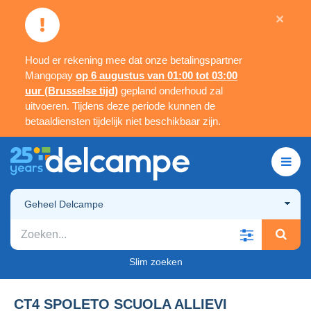
×
Houd er rekening mee dat onze betalingspartner
Mangopay
op 6 augustus van 01:00 tot 03:00
uur (Brusselse tijd)
gepland onderhoud zal
uitvoeren. Tijdens deze periode kunnen de
betaaldiensten tijdelijk niet beschikbaar zijn.
Geheel Delcampe
Slim zoeken
CT4 SPOLETO SCUOLA ALLIEVI