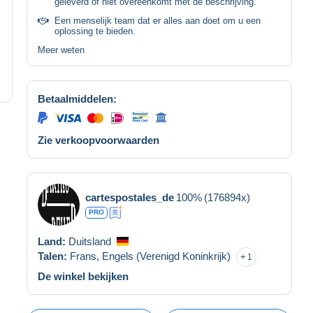
geleverd of niet overeenkomt met de beschrijving.
Een menselijk team dat er alles aan doet om u een
oplossing te bieden.
Meer weten
Betaalmiddelen:
Zie verkoopvoorwaarden
cartespostales_de
100%
(176894x)
PRO
Land:
Duitsland
Talen:
Frans,
Engels (Verenigd Koninkrijk)
1
De winkel bekijken