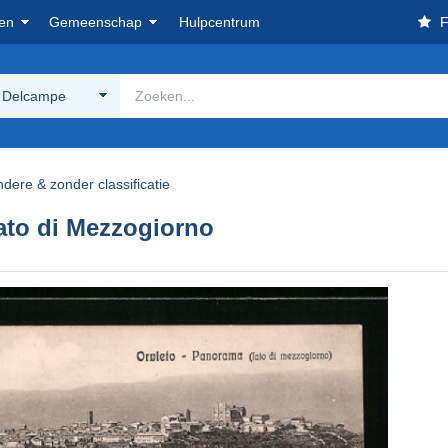
en
Gemeenschap
Hulpcentrum
F
 Delcampe
dere & zonder classificatie
ato di Mezzogiorno