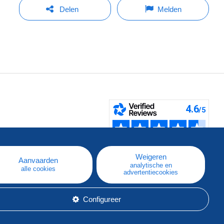
Delen
Melden
pe
e
Weigeren
Aanvaarden
analytische en
alle cookies
advertentiecookies
Configureer