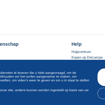
enschap
Help
Hulpcentrum
Kopen op Delcampe
Verkopen op Delcam
Een beveiligde websit
 diensten te leveren die u hebt aangevraagd, om de
e onthouden om het surfen aangenamer te maken, om
oeften, om video's weer te geven en om u in staat te stellen
Standaardmodus
onze site, andere kunnen worden ingesteld op basis van uw
svoorwaarden
en
privacy
.
Beheer van cookies