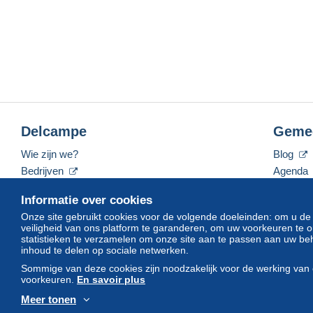
Delcampe
Geme
Wie zijn we?
Blog
Bedrijven
Agenda
De tarieven
Forum
Informatie over cookies
Neem contact met ons op
Video's
Onze site gebruikt cookies voor de volgende doeleinden: om u de
veiligheid van ons platform te garanderen, om uw voorkeuren t
statistieken te verzamelen om onze site aan te passen aan uw beh
inhoud te delen op sociale netwerken.
Nederlands
USD
America/Indiana/Vevay
Sommige van deze cookies zijn noodzakelijk voor de werking van 
voorkeuren.
En savoir plus
Meer tonen
© Delcampe International srl. Alle rechten voorbehouden.
Gebruik