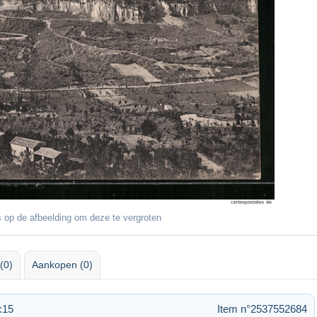
 op de afbeelding om deze te vergroten
(0)
Aankopen (0)
:15
Item n°2537552684