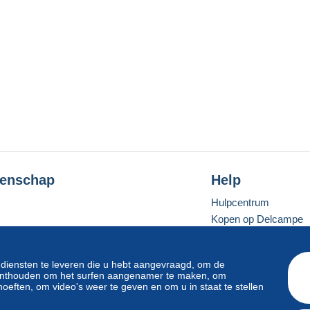
enschap
Help
Hulpcentrum
Kopen op Delcampe
Verkopen op Delcam
Een beveiligde websit
 diensten te leveren die u hebt aangevraagd, om de
e onthouden om het surfen aangenamer te maken, om
oeften, om video's weer te geven en om u in staat te stellen
Standaardmodus