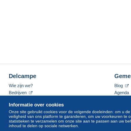
Delcampe
Geme
Wie zijn we?
Blog
Bedrijven
Agenda
De tarieven
Forum
Informatie over cookies
Neem contact met ons op
Video's
Onze site gebruikt cookies voor de volgende doeleinden: om u de
veiligheid van ons platform te garanderen, om uw voorkeuren t
statistieken te verzamelen om onze site aan te passen aan uw beh
inhoud te delen op sociale netwerken.
Nederlands
USD
America/Indiana/Vevay