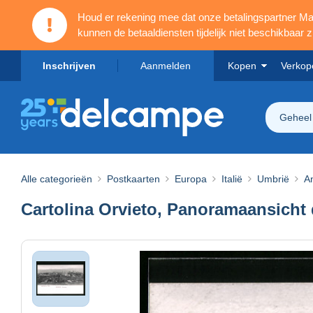
Houd er rekening mee dat onze betalingspartner 
kunnen de betaaldiensten tijdelijk niet beschikbaar zi
Inschrijven
Aanmelden
Kopen
Verkop
Geheel
Alle categorieën
Postkaarten
Europa
Italië
Umbrië
An
Cartolina Orvieto, Panoramaansicht 