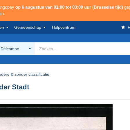
Mangopay
op 6 augustus van 01:00 tot 03:00 uur (Brusselse tijd)
gep
jn.
en
Gemeenschap
Hulpcentrum
F
 Delcampe
dere & zonder classificatie
der Stadt