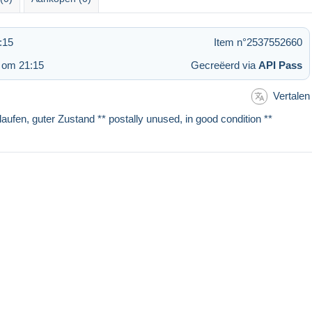
:15
Item n°2537552660
 om 21:15
Gecreëerd via
API Pass
Vertalen
elaufen, guter Zustand ** postally unused, in good condition **