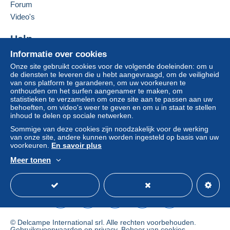
Forum
Van 10001
Deze verkoper toevoegen aan mijn favorieten
Aanmel
Inschrij
Video's
€ 10,00
den
ven
De verkoper contacteren
De items van deze verkoper verbergen
Help
Brief met tracking (normale/kleine brief)
(met tracking)
Informatie over cookies
Hulpcentrum
Onze site gebruikt cookies voor de volgende doeleinden: om u
Kopen op Delcampe
Betaling via:
de diensten te leveren die u hebt aangevraagd, om de veiligheid
Verkopen op Delcampe
van ons platform te garanderen, om uw voorkeuren te
onthouden om het surfen aangenamer te maken, om
Van 1 tot 1000 items
Een beveiligde website
statistieken te verzamelen om onze site aan te passen aan uw
€ 2,70
behoeften, om video's weer te geven en om u in staat te stellen
inhoud te delen op sociale netwerken.
Van 1001
Sommige van deze cookies zijn noodzakelijk voor de werking
van onze site, andere kunnen worden ingesteld op basis van uw
€ 3,00
voorkeuren.
En savoir plus
Meer tonen
Nederlands
USD
Standaardmodus
Ame
Betalingsvoorwaarden:
Alle betalingen worden gedaan met
credit/debitcard
of
overschrijving naar uw saldo. Er worden geen
betalingen gedaan per cheque of bankoverschrijving
rechtstreeks aan de verkoper.
© Delcampe International srl. Alle rechten voorbehouden.
Gebruiksvoorwaarden
en
privacy
.
Beheer van cookies