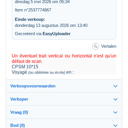
dinsdag 5 mei 2026 om 05:34
Item n°2537774867
Einde verkoop:
donderdag 13 augustus 2026 om 13:40
Gecreëerd via
EasyUploader
Vertalen
Un éventuel trait vertical ou horizontal n'est qu'un
défaut de scan.
CPSM 10*15
Voyagé
en :
(ou oblitérée ou écrite)
Verkoopsvoorwaarden
Verkoper
Details van de verkoopvoorwaarden
Vraag (0)
Verzending
cartatof
100%
(53650x)
Verzending na betaling binnen 3 dagen
Bod (0)
PRO