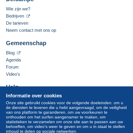
Minder dan 24 uur
Wie zijn we?
Zone 3
Betaalmiddelen:
Bedrijven
De tarieven
Zone 4
Gesproken talen:
Neem contact met ons op
Om toegang te krijgen tot de
Frans,
Engels (Verenigd Koninkrijk),
Italiaans
leveringsinformatie, moet u lid zijn
Deze zone omvat
één land
.
Gemeenschap
en inloggen.
Adres van de onderneming:
FERMAILTEMPOCOLLEZIONANDO DI
Blog
Leveringsmethode
Aanmel
Inschrij
CHIACCHIO NICOLA
den
ven
Agenda
VIA S.D'ACQUISTO N 19
Betaling via:
Forum
84010
SAN MARZANO SUL SARNO
Video's
Italië
Aangetekende brief (groot formaat/grote brief)
(Tracking)
Help
Deze verkoper toevoegen aan mijn favorieten
€ 4,90
Informatie over cookies
De verkoper contacteren
Hulpcentrum
Brief (normaal/klein formaat)
De items van deze verkoper verbergen
Onze site gebruikt cookies voor de volgende doeleinden: om u
Kopen op Delcampe
de diensten te leveren die u hebt aangevraagd, om de veiligheid
€ 2,00
Verkopen op Delcampe
van ons platform te garanderen, om uw voorkeuren te
onthouden om het surfen aangenamer te maken, om
Een beveiligde website
statistieken te verzamelen om onze site aan te passen aan uw
behoeften, om video's weer te geven en om u in staat te stellen
Betalingsvoorwaarden:
inhoud te delen op sociale netwerken.