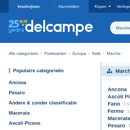
Inschrijven
Aanmelden
Kopen
Verkop
Marche
Alle categorieën
Postkaarten
Europa
Italië
Marche
Populaire categorieën
Marc
Ancona
Ancona
Pesaro
Ascoli P
Andere & zonder classificatie
Fano
1.5
Fermo
1
Macerata
Macerat
Ascoli Piceno
Pesaro