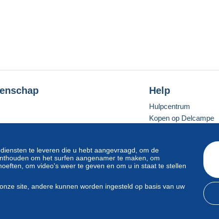
enschap
Help
Hulpcentrum
Kopen op Delcampe
Verkopen op Delcam
Een beveiligde websit
 diensten te leveren die u hebt aangevraagd, om de
e onthouden om het surfen aangenamer te maken, om
oeften, om video's weer te geven en om u in staat te stellen
Standaardmodus
onze site, andere kunnen worden ingesteld op basis van uw
svoorwaarden
en
privacy
.
Beheer van cookies