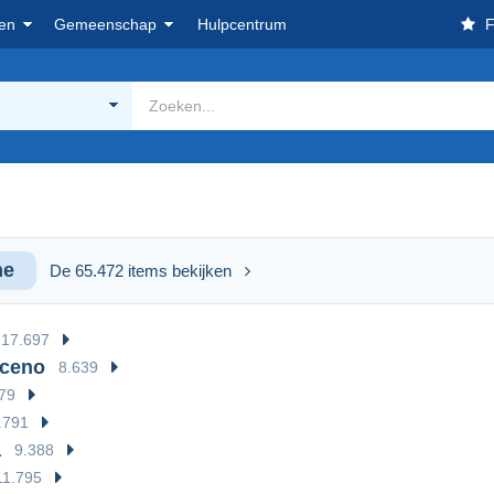
en
Gemeenschap
Hulpcentrum
F
he
De 65.472 items bekijken
17.697
iceno
8.639
79
.791
a
9.388
11.795