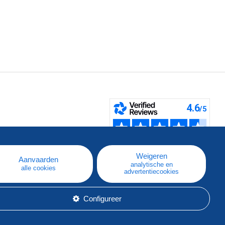
pe
e
Weigeren
Aanvaarden
analytische en
alle cookies
advertentiecookies
Configureer