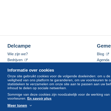
Delcampe
Geme
Wie zijn we?
Blog
Bedrijven
Agenda
De tarieven
Forum
Informatie over cookies
Neem contact met ons op
Video's
Onze site gebruikt cookies voor de volgende doeleinden: om u de
veiligheid van ons platform te garanderen, om uw voorkeuren t
statistieken te verzamelen om onze site aan te passen aan uw beh
inhoud te delen op sociale netwerken.
Nederlands
USD
America/Indiana/Vevay
Sommige van deze cookies zijn noodzakelijk voor de werking van 
voorkeuren.
En savoir plus
Meer tonen
© Delcampe International srl. Alle rechten voorbehouden.
Gebruik