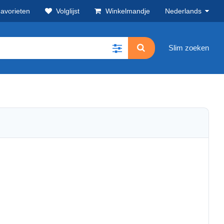
avorieten
Volglijst
Winkelmandje
Nederlands
Slim zoeken