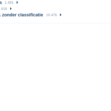
a
1.491
2.616
 zonder classificatie
10.476