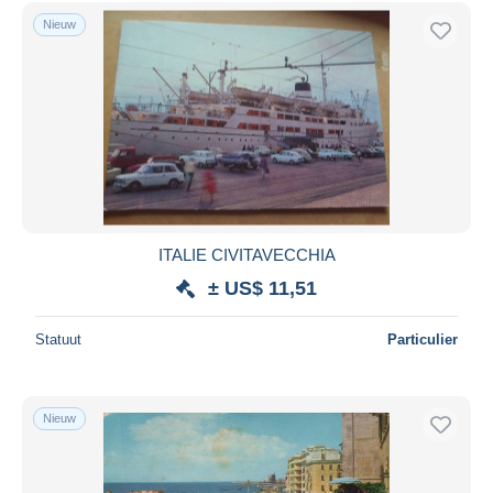
Gratis levering
Nieuw
Betaalmiddelen
PayPal
Bankoverschrijving
Visa
Mastercard
Bancontact
iDeal
ITALIE CIVITAVECCHIA
Maestro
± US$ 11,51
Alles deselecteren
Statuut
Particulier
Woonplaats van de verkoper
Wereldwijd
Nieuw