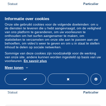
Statuut
Particulier
Informatie over cookies
Onze site gebruikt cookies voor de volgende doeleinden: om u
de diensten te leveren die u hebt aangevraagd, om de veiligheid
van ons platform te garanderen, om uw voorkeuren te
onthouden om het surfen aangenamer te maken, om
statistieken te verzamelen om onze site aan te passen aan uw
behoeften, om video's weer te geven en om u in staat te stellen
inhoud te delen op sociale netwerken.
Sommige van deze cookies zijn noodzakelijk voor de werking
van onze site, andere kunnen worden ingesteld op basis van uw
voorkeuren.
En savoir plus
Meer tonen
lazio-civitavecchia panorama del porto e della citta visto
dal faro trajano primissimi 900
± US$ 7,80
Statuut
Particulier