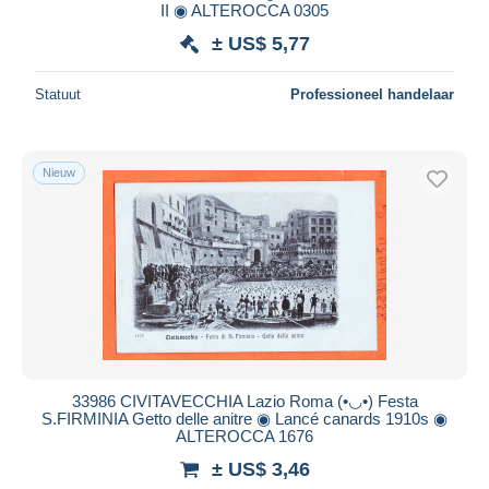
II ◉ ALTEROCCA 0305
± US$ 5,77
Statuut
Professioneel handelaar
Nieuw
33986 CIVITAVECCHIA Lazio Roma (•◡•) Festa
S.FIRMINIA Getto delle anitre ◉ Lancé canards 1910s ◉
ALTEROCCA 1676
± US$ 3,46