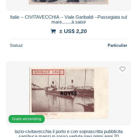
Italie -- CIVITAVECCHIA -- Viale Garibaldi --Passegiata sul
mare........à saisir
± US$ 2,20
Statuut
Particulier
Gratis verzending
lazio-civitavecchia il porto e con soprascritta pubblicita
sambuca manzi in rosso veduta navi primi anni 20