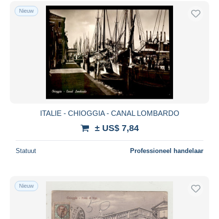
Gratis levering
Nieuw
Betaalmiddelen
PayPal
Bankoverschrijving
Visa
Mastercard
Bancontact
iDeal
ITALIE - CHIOGGIA - CANAL LOMBARDO
Maestro
± US$ 7,84
Alles deselecteren
Statuut
Professioneel handelaar
Woonplaats van de verkoper
Wereldwijd
Nieuw