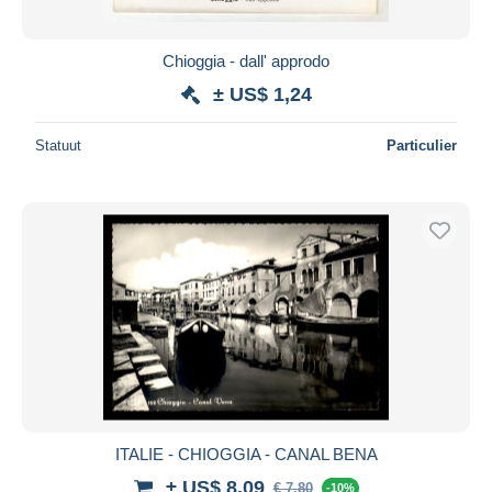
Chioggia - dall' approdo
± US$ 1,24
Statuut
Particulier
ITALIE - CHIOGGIA - CANAL BENA
± US$ 8,09
€ 7,80
-10%