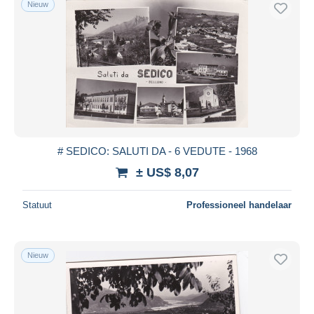
Nieuw
Gratis levering
Betaalmiddelen
PayPal
Bankoverschrijving
Visa
Mastercard
Bancontact
# SEDICO: SALUTI DA - 6 VEDUTE - 1968
iDeal
± US$ 8,07
Maestro
Alles deselecteren
Statuut
Professioneel handelaar
Woonplaats van de verkoper
Wereldwijd
Nieuw