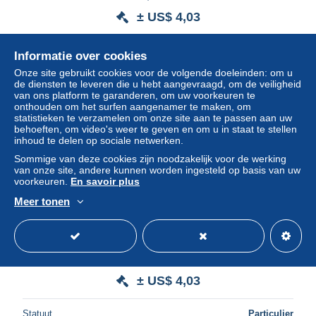
± US$ 4,03
Statuut
Particulier
Informatie over cookies
Onze site gebruikt cookies voor de volgende doeleinden: om u
de diensten te leveren die u hebt aangevraagd, om de veiligheid
van ons platform te garanderen, om uw voorkeuren te
Nieuw
onthouden om het surfen aangenamer te maken, om
statistieken te verzamelen om onze site aan te passen aan uw
behoeften, om video's weer te geven en om u in staat te stellen
inhoud te delen op sociale netwerken.
Sommige van deze cookies zijn noodzakelijk voor de werking
van onze site, andere kunnen worden ingesteld op basis van uw
voorkeuren.
En savoir plus
Meer tonen
FELTRE, SCORCIO PANORAMICO, VIAGGIATA 1952
**//**
± US$ 4,03
Statuut
Particulier