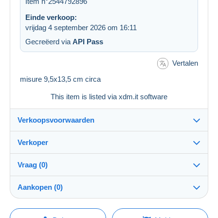
Item n°2544792896
Einde verkoop:
vrijdag 4 september 2026 om 16:11
Gecreëerd via
API Pass
Vertalen
misure 9,5x13,5 cm circa
This item is listed via xdm.it software
Verkoopsvoorwaarden
Verkoper
Details van de verkoopvoorwaarden
Vraag (0)
Verzending
fermailtempocollezionando
Verzending na betaling binnen 14 dagen
100%
(2681x)
Aankopen (0)
PRO
Garantie:
Winkel
Herroepingsrecht
|
Retourkosten ten laste van de koper.
Om een vraag te stellen moet u een sessie
Laatste actualisering: 14:21:39