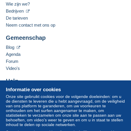
Wie zijn we?
Zone 3
Betaalmiddelen:
Bedrijven
De tarieven
Zone 4
Gesproken talen:
Neem contact met ons op
Om toegang te krijgen tot de
Frans,
Engels (Verenigd Koninkrijk),
Italiaans
leveringsinformatie, moet u lid zijn
Deze zone omvat
één land
.
Gemeenschap
en inloggen.
Adres van de onderneming:
FERMAILTEMPOCOLLEZIONANDO DI
Blog
Leveringsmethode
Aanmel
Inschrij
CHIACCHIO NICOLA
den
ven
Agenda
VIA S.D'ACQUISTO N 19
Betaling via:
Forum
84010
SAN MARZANO SUL SARNO
Video's
Italië
Aangetekende brief (groot formaat/grote brief)
(Tracking)
Help
Deze verkoper toevoegen aan mijn favorieten
€ 4,90
Informatie over cookies
De verkoper contacteren
Hulpcentrum
Brief (normaal/klein formaat)
De items van deze verkoper verbergen
Onze site gebruikt cookies voor de volgende doeleinden: om u
Kopen op Delcampe
de diensten te leveren die u hebt aangevraagd, om de veiligheid
€ 2,00
Verkopen op Delcampe
van ons platform te garanderen, om uw voorkeuren te
onthouden om het surfen aangenamer te maken, om
Een beveiligde website
statistieken te verzamelen om onze site aan te passen aan uw
behoeften, om video's weer te geven en om u in staat te stellen
Betalingsvoorwaarden:
inhoud te delen op sociale netwerken.
Alle betalingen worden gedaan met
credit/debitcard
of