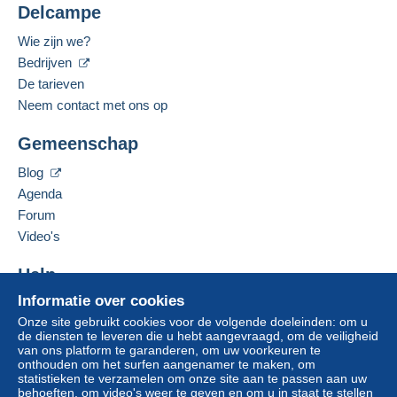
Delcampe
Betaalmiddelen:
De verkoper biedt u de verzendkosten aan!
Wie zijn we?
Voldoen aan de voorwaarden:
Bedrijven
Gesproken talen:
van een aankoop ter waarde van € 200,00.
Engels (Verenigd Koninkrijk),
Italiaans
De tarieven
Neem contact met ons op
Adres van de onderneming:
CARTOLINOMANIA SAS DI ERIK RUBBI E C.
Gemeenschap
VIA MORTARA 63/D
27025
GAMBOLO'
Blog
Voor meer zekerheid vraagt de verkoper u te
Italië
Agenda
kiezen voor een leveringsmethode met tracking
Forum
voor de aankopen:
Deze verkoper toevoegen aan mijn favorieten
Video's
De verkoper contacteren
van een aankoop ter waarde van € 20,00.
De items van deze verkoper verbergen
Help
Informatie over cookies
Zone 1
Hulpcentrum
Onze site gebruikt cookies voor de volgende doeleinden: om u
Kopen op Delcampe
de diensten te leveren die u hebt aangevraagd, om de veiligheid
Zone 2
Verkopen op Delcampe
van ons platform te garanderen, om uw voorkeuren te
onthouden om het surfen aangenamer te maken, om
Een beveiligde website
statistieken te verzamelen om onze site aan te passen aan uw
Zone 3
behoeften, om video's weer te geven en om u in staat te stellen