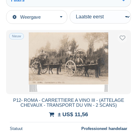
Alles zien
Type verkopen
Weergave
Topcategorieën
Actief
Postkaarten
Vaste prijs
Europa
Nieuw
Veiling met biedingen
Italië
Veilingen zonder biedingen
Lazio
Veilinghuizen
Roma (Rome)
Verkocht
Transportmiddelen
Duur
Alle looptijden
Nieuw sinds
Dagen
P12- ROMA - CARRETTIERE A VINO III - (ATTELAGE
CHEVAUX - TRANSPORT DU VIN - 2 SCANS)
Eindigt binnen
uren
± US$ 11,56
Prijs
Statuut
Professioneel handelaar
Van
US$
tot
US$