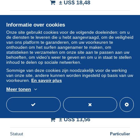
± US$ 18,48
Statuut
Particulier
Informatie over cookies
Onze site gebruikt cookies voor de volgende doeleinden: om u
de diensten te leveren die u hebt aangevraagd, om de veiligheid
Nieuw
van ons platform te garanderen, om uw voorkeuren te
onthouden om het surfen aangenamer te maken, om
statistieken te verzamelen om onze site aan te passen aan uw
behoeften, om video's weer te geven en om u in staat te stellen
inhoud te delen op sociale netwerken.
Sommige van deze cookies zijn noodzakelijk voor de werking
van onze site, andere kunnen worden ingesteld op basis van uw
voorkeuren.
En savoir plus
Meer tonen
Italia Rome Roma Statua DI Castore Sul Campidoglio Real
Photo Unposted #SAE422
± US$ 13,56
Statuut
Particulier