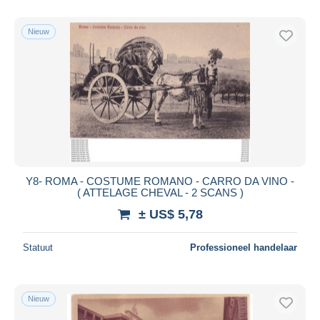
Alleen met korting
Gratis levering
Nieuw
Betaalmiddelen
PayPal
Bankoverschrijving
Visa
Mastercard
Bancontact
iDeal
Y8- ROMA - COSTUME ROMANO - CARRO DA VINO -
( ATTELAGE CHEVAL - 2 SCANS )
Maestro
± US$ 5,78
Alles deselecteren
Woonplaats van de verkoper
Statuut
Professioneel handelaar
Wereldwijd
Nieuw