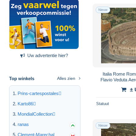
Nieuw
Uw advertentie hier?
Italia Rome Rom
Top winkels
Alles zien
Flavio Veduta A
± 
Prins-cartespostales
Karto86
Statuut
MondialCollection
ranas
Nieuw
Clement-Marechal