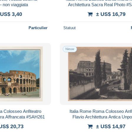
– non viaggiata
Architettura Sacra Real Photo 
 US$ 3,40
± US$ 16,79
Particulier
Statuut
Nieuw
a Colosseo Anfiteatro
Italia Rome Roma Colosseo Anfi
ura Affrancata #SAH261
Flavio Architettura Antica Unp
#SAH260
US$ 20,73
± US$ 14,97