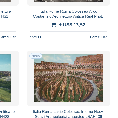
tettura
Italia Rome Roma Colosseo Arco
H431
Costantino Architettura Antica Real Photo
#SAH424
± US$ 13,52
Particulier
Statuut
Particulier
Nieuw
nfiteatro
Italia Roma Lazio Colosseo Interno Nuovi
AH428
Scavi Archeologici Unposted #SAH436