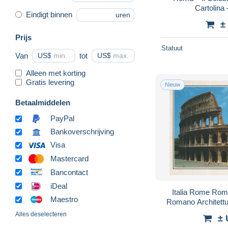
Cartolina 
Eindigt binnen
uren
±
Prijs
Statuut
Van
US$
tot
US$
Alleen met korting
Gratis levering
Nieuw
Betaalmiddelen
PayPal
Bankoverschrijving
Visa
Mastercard
Bancontact
iDeal
Italia Rome Rom
Maestro
Romano Architett
Alles deselecteren
± 