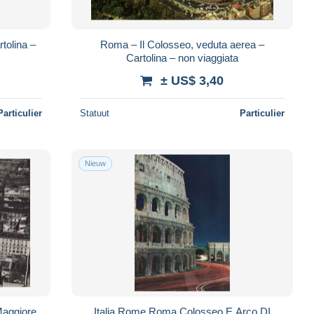
tolina –
Roma – Il Colosseo, veduta aerea –
Cartolina – non viaggiata
± US$ 3,40
Particulier
Statuut
Particulier
Nieuw
Maggiore
Italia Rome Roma Colosseo E Arco DI