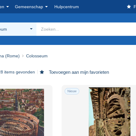
en
Gemeenschap
Hulpcentrum
F
eum
a (Rome)
Colosseum
28 items gevonden
Toevoegen aan mijn favorieten
Nieuw