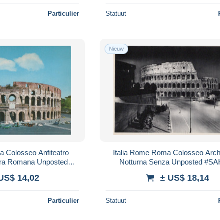
Particulier
Statuut
Nieuw
a Colosseo Anfiteatro
Italia Rome Roma Colosseo Archi
tura Romana Unposted
Notturna Senza Unposted #S
SAH351
US$ 14,02
± US$ 18,14
Particulier
Statuut