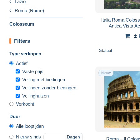
Lazio
Roma (Rome)
Italia Roma Colos
Colosseum
Antica Vista 
± 
Filters
Statuut
Type verkopen
Actief
Vaste prijs
Nieuw
Veiling met biedingen
Veilingen zonder biedingen
Veilinghuizen
Verkocht
Duur
Alle looptijden
Nieuw sinds
Dagen
Roma – Il Colos