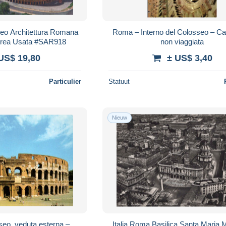
seo Architettura Romana
Roma – Interno del Colosseo – Car
Aerea Usata #SAR918
non viaggiata
US$ 19,80
± US$ 3,40
Particulier
Statuut
Nieuw
seo, veduta esterna –
Italia Roma Basilica Santa Maria 