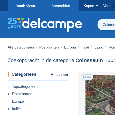
Inschrijven
Aanmelden
Kopen
Verkop
Coloss
Alle categorieën
Postkaarten
Europa
Italië
Lazio
Rom
Zoekopdracht in de categorie
Colosseum
4.4
Categorieën
Alles zien
Nieuw
Topcategorieën
Postkaarten
Europa
Italië