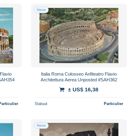
Nieuw
Flavio
Italia Roma Colosseo Anfiteatro Flavio
#SAH354
Architettura Aerea Unposted #SAH362
± US$ 16,38
Particulier
Statuut
Particulier
Nieuw