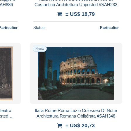
#SAH886
Costantino Architettura Unposted #SAH232
± US$ 18,79
Particulier
Statuut
Particulier
Nieuw
teatro
Italia Rome Roma Lazio Colosseo DI Notte
osted
Architettura Romana Oblitérata #SAH348
± US$ 20,73