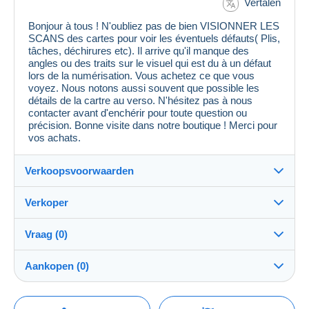
Vertalen
Bonjour à tous ! N'oubliez pas de bien VISIONNER LES
SCANS des cartes pour voir les éventuels défauts( Plis,
tâches, déchirures etc). Il arrive qu'il manque des
angles ou des traits sur le visuel qui est du à un défaut
lors de la numérisation. Vous achetez ce que vous
voyez. Nous notons aussi souvent que possible les
détails de la cartre au verso. N'hésitez pas à nous
contacter avant d'enchérir pour toute question ou
précision. Bonne visite dans notre boutique ! Merci pour
vos achats.
Verkoopsvoorwaarden
Verkoper
Details van de verkoopvoorwaarden
Vraag (0)
Verzending
MondialCollection
100%
(36158x)
Verzending na betaling binnen 5 dagen
Aankopen (0)
PRO
Winkel
Garantie:
Herroepingsrecht
|
Retourkosten ten laste van de koper.
Om een vraag te stellen moet u een sessie
Laatste actualisering: 11:32:33