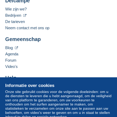
Delcampe
Betaalmiddelen:
De verkoper biedt u de verzendkosten aan!
Wie zijn we?
Voldoen aan de voorwaarden:
Bedrijven
Gesproken talen:
van een aankoop ter waarde van € 80,00.
Frans,
Engels (Verenigd Koninkrijk),
Duits
De tarieven
Neem contact met ons op
Adres van de onderneming:
CHRISTIAN BOEGER
Gemeenschap
RATHAUSPLATZ 3
D-79576
WEIL AM RHEIN
Blog
Voor meer zekerheid vraagt de verkoper u te
Duitsland
Agenda
kiezen voor een leveringsmethode met tracking
Forum
voor de aankopen:
Deze verkoper toevoegen aan mijn favorieten
Video's
De verkoper contacteren
van een aankoop ter waarde van € 24,00.
De items van deze verkoper verbergen
Help
Informatie over cookies
Zone 1
Hulpcentrum
Onze site gebruikt cookies voor de volgende doeleinden: om u
Kopen op Delcampe
de diensten te leveren die u hebt aangevraagd, om de veiligheid
Zone 2
Verkopen op Delcampe
van ons platform te garanderen, om uw voorkeuren te
onthouden om het surfen aangenamer te maken, om
Een beveiligde website
statistieken te verzamelen om onze site aan te passen aan uw
behoeften, om video's weer te geven en om u in staat te stellen
Deze zone omvat
één land
.
inhoud te delen op sociale netwerken.