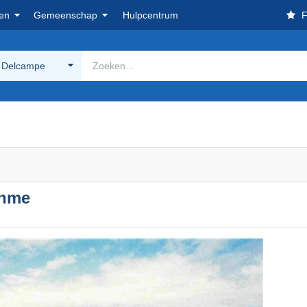
en
Gemeenschap
Hulpcentrum
F
 Delcampe
ahme