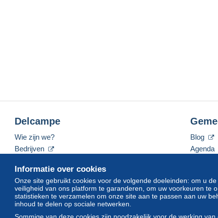
Delcampe
Geme
Wie zijn we?
Blog
Bedrijven
Agenda
De tarieven
Forum
Informatie over cookies
Neem contact met ons op
Video's
Onze site gebruikt cookies voor de volgende doeleinden: om u de
veiligheid van ons platform te garanderen, om uw voorkeuren t
statistieken te verzamelen om onze site aan te passen aan uw beh
inhoud te delen op sociale netwerken.
Nederlands
USD
America/Indiana/Vevay
Sommige van deze cookies zijn noodzakelijk voor de werking van 