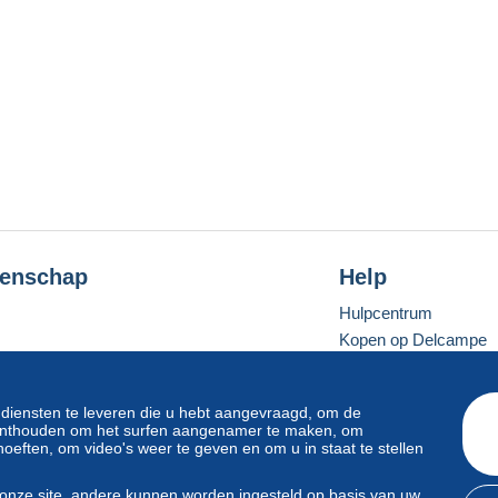
enschap
Help
Hulpcentrum
Kopen op Delcampe
Verkopen op Delcam
Een beveiligde websit
 diensten te leveren die u hebt aangevraagd, om de
e onthouden om het surfen aangenamer te maken, om
oeften, om video's weer te geven en om u in staat te stellen
Standaardmodus
onze site, andere kunnen worden ingesteld op basis van uw