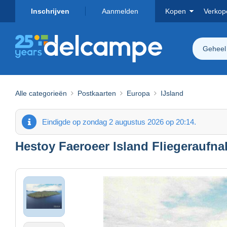
Inschrijven
Aanmelden
Kopen
Verkop
Geheel
Alle categorieën
Postkaarten
Europa
IJsland
Eindigde op zondag 2 augustus 2026 op 20:14.
Hestoy Faeroeer Island Fliegeraufn