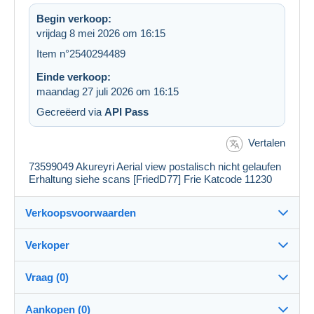
Begin verkoop:
vrijdag 8 mei 2026 om 16:15
Item n°2540294489
Einde verkoop:
maandag 27 juli 2026 om 16:15
Gecreëerd via
API Pass
Vertalen
73599049 Akureyri Aerial view postalisch nicht gelaufen
Erhaltung siehe scans [FriedD77] Frie Katcode 11230
Verkoopsvoorwaarden
Verkoper
Details van de verkoopvoorwaarden
Vraag (0)
Verzending
my_postales
100%
(71377x)
Verzending na betaling binnen 1 dagen
Aankopen (0)
PRO