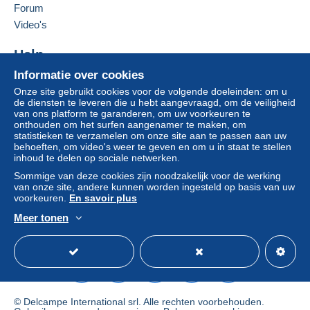
Forum
voor de aankopen:
Deze verkoper toevoegen aan mijn favorieten
Video's
De verkoper contacteren
van een aankoop ter waarde van € 24,00.
De items van deze verkoper verbergen
Help
Zone 1
Informatie over cookies
Hulpcentrum
Onze site gebruikt cookies voor de volgende doeleinden: om u
Kopen op Delcampe
de diensten te leveren die u hebt aangevraagd, om de veiligheid
Zone 2
Verkopen op Delcampe
van ons platform te garanderen, om uw voorkeuren te
onthouden om het surfen aangenamer te maken, om
Een beveiligde website
statistieken te verzamelen om onze site aan te passen aan uw
Deze zone omvat
één land
.
behoeften, om video's weer te geven en om u in staat te stellen
inhoud te delen op sociale netwerken.
Brief (normaal/klein formaat)
Sommige van deze cookies zijn noodzakelijk voor de werking
van onze site, andere kunnen worden ingesteld op basis van uw
voorkeuren.
En savoir plus
Betaling via:
Meer tonen
Nederlands
USD
Standaardmodus
Ame
Van 1 tot 1 items
€ 1,00
Van 2 tot 5 items
€ 1,70
© Delcampe International srl. Alle rechten voorbehouden.