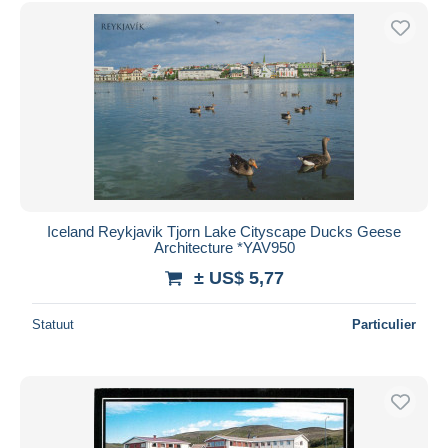
Gratis levering
Betaalmiddelen
PayPal
Bankoverschrijving
Visa
Mastercard
Bancontact
iDeal
Iceland Reykjavik Tjorn Lake Cityscape Ducks Geese
Architecture *YAV950
Maestro
± US$ 5,77
Alles deselecteren
Woonplaats van de verkoper
Statuut
Particulier
Wereldwijd