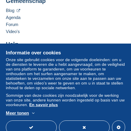
Gemeenschap
Een betaling die niet is verricht met
De verkoper contacteren
De items van deze verkoper verbergen
credit/debitcard
of overboeking naar uw saldo,
Blog
wordt door de verkoper terugbetaald aan de koper.
Agenda
Een onbetaalde aankoop kan gevolgen hebben
Forum
voor de rekening van de koper.
Video's
Als de verkoopvoorwaarden van de verkoper
clausules bevatten met betrekking tot de betaling,
Help
moeten deze als nietig worden beschouwd. De
betalingsvoorwaarden van de website van
Informatie over cookies
Hulpcentrum
Delcampe, zoals gedefinieerd in de
Onze site gebruikt cookies voor de volgende doeleinden: om u
Kopen op Delcampe
de diensten te leveren die u hebt aangevraagd, om de veiligheid
gebruiksvoorwaarden
, zijn de enige die van
Verkopen op Delcampe
van ons platform te garanderen, om uw voorkeuren te
toepassing zijn.
onthouden om het surfen aangenamer te maken, om
Een beveiligde website
statistieken te verzamelen om onze site aan te passen aan uw
Aankopen moeten worden betaald binnen
14
behoeften, om video's weer te geven en om u in staat te stellen
dagen
na ontvangst van de eindafrekening van de
inhoud te delen op sociale netwerken.
verkoper.
Sommige van deze cookies zijn noodzakelijk voor de werking
van onze site, andere kunnen worden ingesteld op basis van uw
Garantie:
voorkeuren.
En savoir plus
Herroepingsrecht
|
Retourkosten ten laste van de
Meer tonen
koper.
Nederlands
USD
Standaardmodus
Ame
Om de termijnen voor terugzending en
terugbetaling van het item te weten,
raadpleegt u