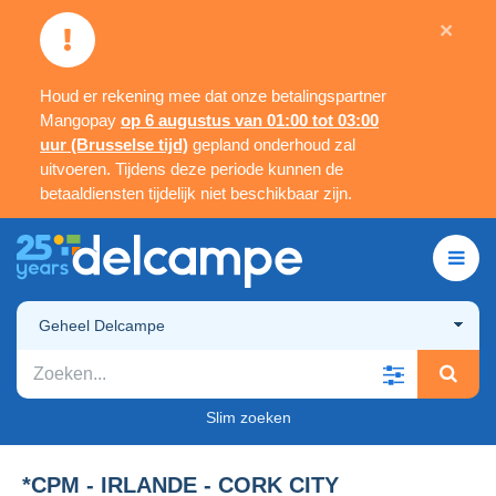
×
Houd er rekening mee dat onze betalingspartner
Mangopay
op 6 augustus van 01:00 tot 03:00
uur (Brusselse tijd)
gepland onderhoud zal
uitvoeren. Tijdens deze periode kunnen de
betaaldiensten tijdelijk niet beschikbaar zijn.
Geheel Delcampe
Slim zoeken
*CPM - IRLANDE - CORK CITY