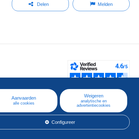
Delen
Melden
pe
e
Weigeren
Aanvaarden
analytische en
alle cookies
advertentiecookies
Configureer