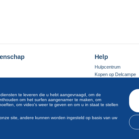
enschap
Help
Hulpcentrum
Kopen op Delcampe
Verkopen op Delcam
Een beveiligde websit
 diensten te leveren die u hebt aangevraagd, om de
e onthouden om het surfen aangenamer te maken, om
oeften, om video's weer te geven en om u in staat te stellen
Standaardmodus
onze site, andere kunnen worden ingesteld op basis van uw
svoorwaarden
en
privacy
.
Beheer van cookies