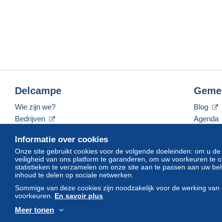
Delcampe
Geme
Wie zijn we?
Blog
Bedrijven
Agenda
De tarieven
Forum
Informatie over cookies
Neem contact met ons op
Video's
Onze site gebruikt cookies voor de volgende doeleinden: om u de
veiligheid van ons platform te garanderen, om uw voorkeuren t
statistieken te verzamelen om onze site aan te passen aan uw beh
inhoud te delen op sociale netwerken.
Nederlands
USD
America/Indiana/Vevay
Sommige van deze cookies zijn noodzakelijk voor de werking van 
voorkeuren.
En savoir plus
Meer tonen
© Delcampe International srl. Alle rechten voorbehouden.
Gebruik