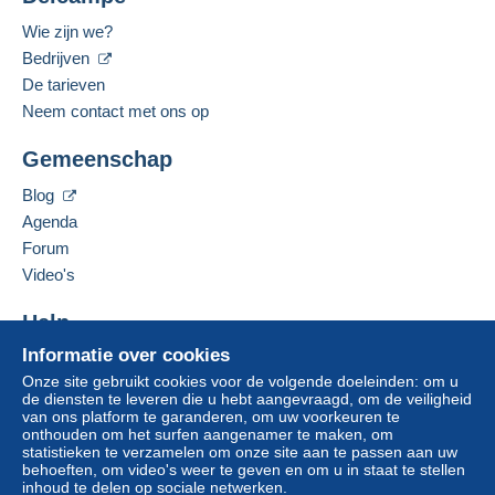
Denemarken
Wie zijn we?
Zone 3
Bedrijven
Gesproken taal:
Engels (Verenigd Koninkrijk)
De tarieven
Zone 4
Neem contact met ons op
Deze verkoper toevoegen aan mijn favorieten
Zone 5
Gemeenschap
De verkoper contacteren
Om toegang te krijgen tot de
De items van deze verkoper verbergen
leveringsinformatie, moet u lid zijn
Blog
Deze zone omvat
één land
.
en inloggen.
Agenda
Forum
Brief (groot formaat/grote brief)
Aanmel
Inschrij
den
ven
Video's
Betaling via:
Help
Van 1 tot 12 items
Informatie over cookies
Hulpcentrum
€ 4,00
Onze site gebruikt cookies voor de volgende doeleinden: om u
Kopen op Delcampe
de diensten te leveren die u hebt aangevraagd, om de veiligheid
Van 13 tot 40 items
Verkopen op Delcampe
van ons platform te garanderen, om uw voorkeuren te
onthouden om het surfen aangenamer te maken, om
Een beveiligde website
€ 7,00
statistieken te verzamelen om onze site aan te passen aan uw
behoeften, om video's weer te geven en om u in staat te stellen
Van 41
inhoud te delen op sociale netwerken.