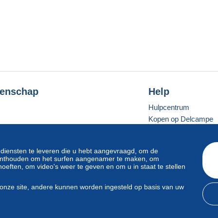
enschap
Help
Hulpcentrum
Kopen op Delcampe
Verkopen op Delcam
Een beveiligde websit
 diensten te leveren die u hebt aangevraagd, om de
e onthouden om het surfen aangenamer te maken, om
oeften, om video's weer te geven en om u in staat te stellen
Standaardmodus
onze site, andere kunnen worden ingesteld op basis van uw
svoorwaarden
en
privacy
.
Beheer van cookies