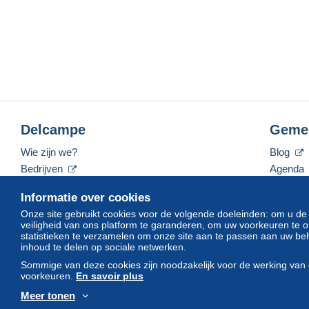
Delcampe
Geme
Wie zijn we?
Blog
Bedrijven
Agenda
De tarieven
Forum
Informatie over cookies
Neem contact met ons op
Video's
Onze site gebruikt cookies voor de volgende doeleinden: om u de
veiligheid van ons platform te garanderen, om uw voorkeuren t
statistieken te verzamelen om onze site aan te passen aan uw beh
inhoud te delen op sociale netwerken.
Nederlands
USD
America/Indiana/Vevay
Sommige van deze cookies zijn noodzakelijk voor de werking van 
voorkeuren.
En savoir plus
Meer tonen
© Delcampe International srl. Alle rechten voorbehouden.
Gebruik