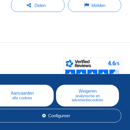
Delen
Melden
pe
e
Weigeren
Aanvaarden
analytische en
alle cookies
advertentiecookies
Configureer