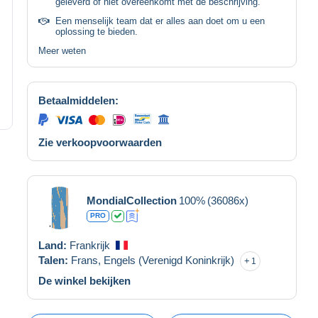
geleverd of niet overeenkomt met de beschrijving.
Een menselijk team dat er alles aan doet om u een
oplossing te bieden.
Meer weten
Betaalmiddelen:
Zie verkoopvoorwaarden
MondialCollection
100%
(36086x)
PRO
Land:
Frankrijk
Talen:
Frans,
Engels (Verenigd Koninkrijk)
1
De winkel bekijken