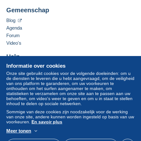
Zone 1
CPCR 95
Gemeenschap
25 avenue Jean Jaurès
66330
Cabestany
Zone 2
Blog
Frankrijk
Agenda
Forum
Deze zone omvat
één land
.
Deze verkoper toevoegen aan mijn favorieten
Video's
De verkoper contacteren
Leveringsmethode
De items van deze verkoper verbergen
Help
Om toegang te krijgen tot de
leveringsinformatie, moet u lid zijn
Betaling via:
Informatie over cookies
Hulpcentrum
en inloggen.
Onze site gebruikt cookies voor de volgende doeleinden: om u
Kopen op Delcampe
Brief (normaal/klein formaat)
de diensten te leveren die u hebt aangevraagd, om de veiligheid
Aanmel
Inschrij
Verkopen op Delcampe
van ons platform te garanderen, om uw voorkeuren te
€ 2,50
den
ven
onthouden om het surfen aangenamer te maken, om
Een beveiligde website
statistieken te verzamelen om onze site aan te passen aan uw
Brief met tracking (normale/kleine brief) (met
behoeften, om video's weer te geven en om u in staat te stellen
tracking)
inhoud te delen op sociale netwerken.
€ 3,50
Sommige van deze cookies zijn noodzakelijk voor de werking
van onze site, andere kunnen worden ingesteld op basis van uw
Aangetekende brief (normaal formaat/kleine
voorkeuren.
En savoir plus
brief) (Tracking)
Meer tonen
€ 8,00
Nederlands
USD
Standaardmodus
Ame