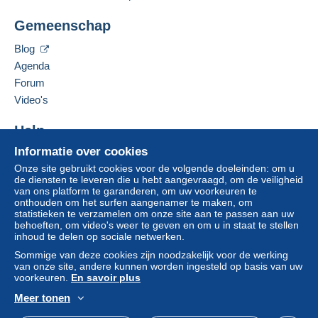
Zone 1
CPCR 95
Gemeenschap
25 avenue Jean Jaurès
66330
Cabestany
Zone 2
Blog
Frankrijk
Agenda
Forum
Deze zone omvat
één land
.
Deze verkoper toevoegen aan mijn favorieten
Video's
De verkoper contacteren
Leveringsmethode
De items van deze verkoper verbergen
Help
Om toegang te krijgen tot de
leveringsinformatie, moet u lid zijn
Betaling via:
Informatie over cookies
Hulpcentrum
en inloggen.
Onze site gebruikt cookies voor de volgende doeleinden: om u
Kopen op Delcampe
Brief (normaal/klein formaat)
de diensten te leveren die u hebt aangevraagd, om de veiligheid
Aanmel
Inschrij
Verkopen op Delcampe
van ons platform te garanderen, om uw voorkeuren te
€ 2,50
den
ven
onthouden om het surfen aangenamer te maken, om
Een beveiligde website
statistieken te verzamelen om onze site aan te passen aan uw
Brief met tracking (normale/kleine brief) (met
behoeften, om video's weer te geven en om u in staat te stellen
tracking)
inhoud te delen op sociale netwerken.
€ 3,50
Sommige van deze cookies zijn noodzakelijk voor de werking
van onze site, andere kunnen worden ingesteld op basis van uw
Aangetekende brief (normaal formaat/kleine
voorkeuren.
En savoir plus
brief) (Tracking)
Meer tonen
€ 8,00
Nederlands
USD
Standaardmodus
Ame