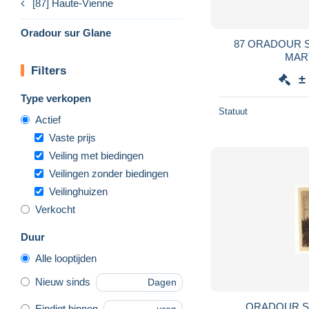
[87] Haute-Vienne
Oradour sur Glane
87 ORADOUR 
Filters
±
Type verkopen
Statuut
Actief
Vaste prijs
Veiling met biedingen
Veilingen zonder biedingen
Veilinghuizen
Verkocht
Duur
Alle looptijden
Nieuw sinds
Dagen
ORADOUR S
Eindigt binnen