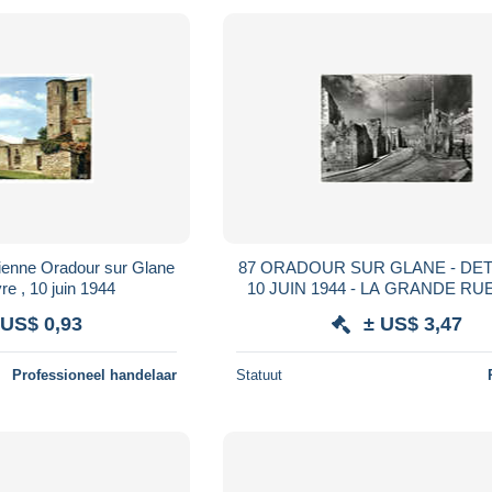
ienne Oradour sur Glane
87 ORADOUR SUR GLANE - DETRUIT LE
re , 10 juin 1944
10 JUIN 1944 - LA GRANDE RUE - CPM
ANNEE 1950/60
 US$ 0,93
± US$ 3,47
Professioneel handelaar
Statuut