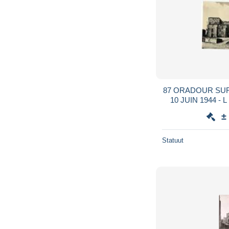
87 ORADOUR SUR GLANE -
10 JUIN 1944 - L EGLISE COTE SUD -
CPM AN
±
Statuut