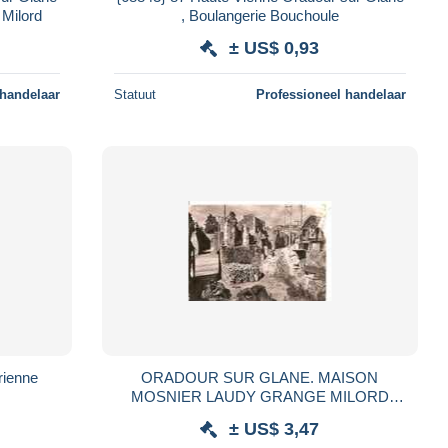
 Milord
, Boulangerie Bouchoule
± US$ 0,93
 handelaar
Statuut
Professioneel handelaar
rienne
ORADOUR SUR GLANE. MAISON
MOSNIER LAUDY GRANGE MILORD
DETRUIT EN 1944. REF 19726
± US$ 3,47