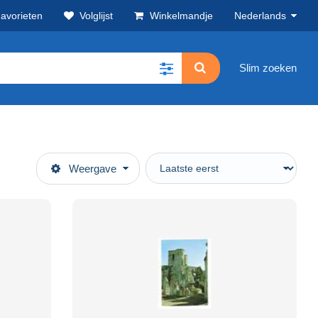
avorieten
Volglijst
Winkelmandje
Nederlands
Slim zoeken
Weergave