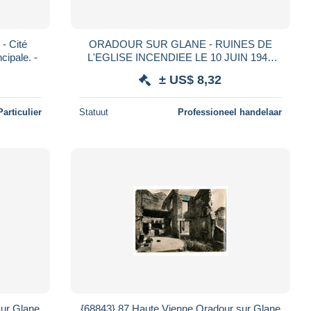
- Cité
ORADOUR SUR GLANE - RUINES DE
cipale. -
L'EGLISE INCENDIEE LE 10 JUIN 1944
PAR LES NAZIS N° 87-6 (D87)
± US$ 8,32
Particulier
Statuut
Professioneel handelaar
sur Glane
{68843} 87 Haute Vienne Oradour sur Glane