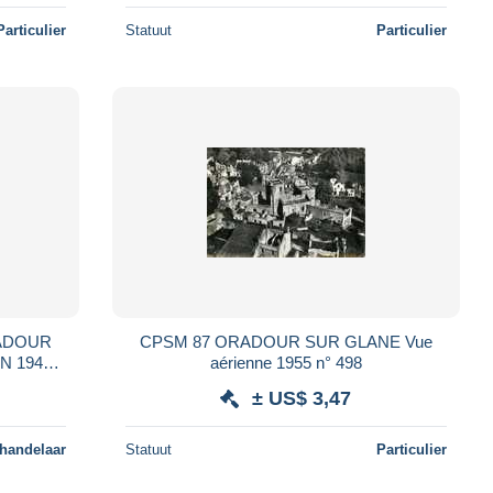
Particulier
Statuut
Particulier
RADOUR
CPSM 87 ORADOUR SUR GLANE Vue
N 1944-
aérienne 1955 n° 498
YAGEE-
± US$ 3,47
EG
 handelaar
Statuut
Particulier