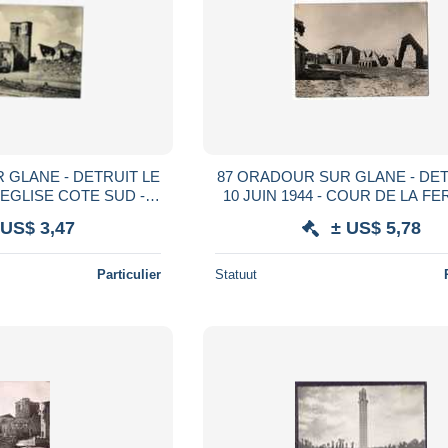
 DETRUIT LE
87 ORADOUR SUR GLANE - DETRUIT LE
10 JUIN 1944 - COUR DE LA FERME DE
NEE 1950/60
LAUZE - CPM ANNEE 1950
 US$ 3,47
± US$ 5,78
Particulier
Statuut