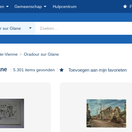
en
Gemeenschap
Hulpcentrum
F
r sur Glane
te-Vienne
Oradour sur Glane
ane
5.301 items gevonden
Toevoegen aan mijn favorieten