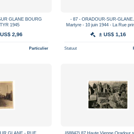
SUR GLANE BOURG
- 87 - ORADOUR-SUR-GLANE. 
MARTYR 1945
Martyre - 10 juin 1944 - La Rue prin
 US$ 2,96
± US$ 1,16
Particulier
Statuut
UR GLANE - RUE
{68842} 87 Haute Vienne Oradour 