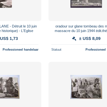
E - Détruit le 10 juin
oradour sur glane tombeau des 
 historique) - L'Eglise
massacre du 10 juin 1944 édit.thé
110-12 guerre 1939-45
 US$ 1,73
± US$ 8,09
Professioneel handelaar
Statuut
Professioneel