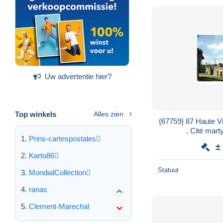
Uw advertentie hier?
Top winkels
Alles zien
{67759} 87 Haute V
, Cité marty
Prins-cartespostales
±
Karto86
Statuut
MondialCollection
ranas
Clement-Marechal