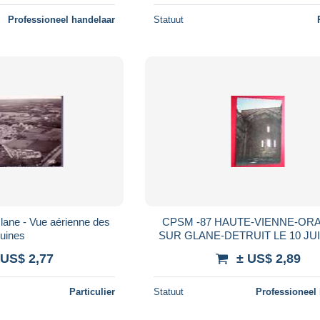
Professioneel handelaar
Statuut
lane - Vue aérienne des
CPSM -87 HAUTE-VIENNE-O
ruines
SUR GLANE-DETRUIT LE 10 JUI
L'EGLISE LE CHOEUR-NON VO
 US$ 2,77
± US$ 2,89
PHOTO RECTO /VERSO-B
Particulier
Statuut
Professioneel