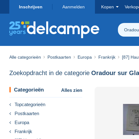
Inschrijven
Aanmelden
Kopen
Verkop
Oradou
Alle categorieën
Postkaarten
Europa
Frankrijk
[87] Hau
Zoekopdracht in de categorie
Oradour sur Gl
Categorieën
Alles zien
Topcategorieën
Postkaarten
Europa
Frankrijk