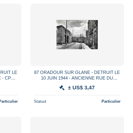
87 ORADOUR SUR GLANE - DETRUIT LE
10 JUIN 1944 - ANCIENNE RUE DU
DOCTEUR DESERTEAUX - CPM ANNEE
± US$ 3,47
1950/60
Particulier
Statuut
Particulier