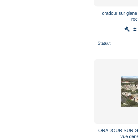
oradour sur glane
rec
±
Statuut
ORADOUR SUR GLA
vue géné