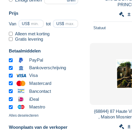
uren
Prijs
±
Van
US$
tot
US$
Statuut
Alleen met korting
Gratis levering
Betaalmiddelen
PayPal
Bankoverschrijving
Visa
Mastercard
Bancontact
iDeal
Maestro
{68844} 87 Haute V
Alles deselecteren
, Maison Mosnier
±
Woonplaats van de verkoper