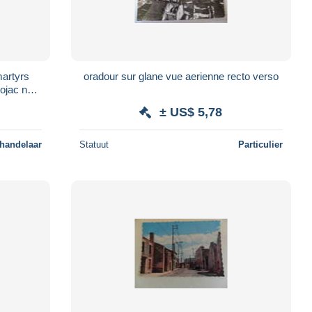
martyrs
oradour sur glane vue aerienne recto verso
ojac n°
± US$ 5,78
 handelaar
Statuut
Particulier