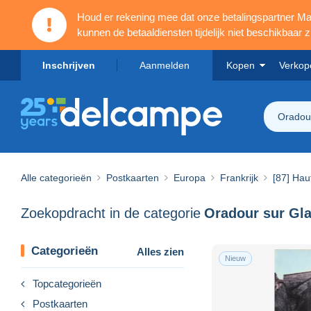
Houd er rekening mee dat onze betalingspartner 
kunnen de betaaldiensten tijdelijk niet beschikbaar zi
Inschrijven
Aanmelden
Kopen
Verkop
Oradou
Alle categorieën
Postkaarten
Europa
Frankrijk
[87] Hau
Zoekopdracht in de categorie
Oradour sur Gl
Categorieën
Alles zien
Nieuw
Topcategorieën
Postkaarten