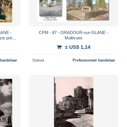
ANE -
CPM - 87 - ORADOUR-sur-GLANE -
azis près
Multivues
± US$ 1,14
 handelaar
Statuut
Professioneel handelaar