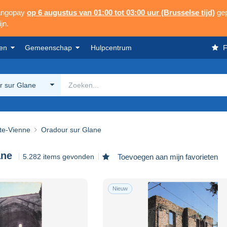
Mangopay
op 6 augustus van 01:00 tot 03:00 uur (Brusselse tijd)
gep
jn.
en
Gemeenschap
Hulpcentrum
F
r sur Glane
te-Vienne
Oradour sur Glane
ane
5.282 items gevonden
Toevoegen aan mijn favorieten
Nieuw