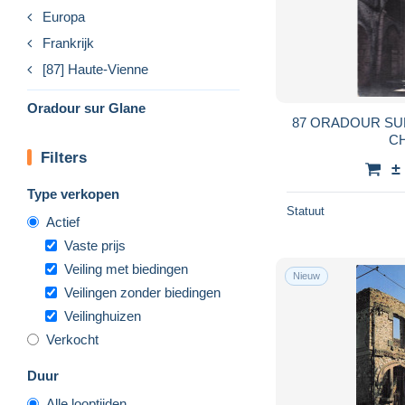
Europa
Frankrijk
[87] Haute-Vienne
Oradour sur Glane
87 ORADOUR SUR
C
Filters
±
Type verkopen
Statuut
Actief
Vaste prijs
Veiling met biedingen
Nieuw
Veilingen zonder biedingen
Veilinghuizen
Verkocht
Duur
Alle looptijden