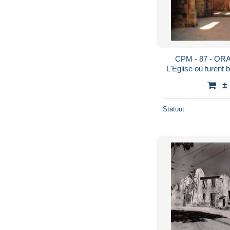
CPM - 87 - OR
L'Eglise où furent 
de 500 fe
±
Statuut