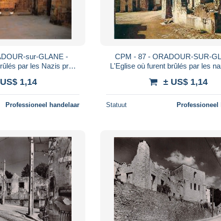
ADOUR-sur-GLANE -
CPM - 87 - ORADOUR-SUR-GL
brûlés par les Nazis près
L'Eglise où furent brûlés par les n
mmes et enfants
de 500 femmes et enfants
 US$ 1,14
± US$ 1,14
Professioneel handelaar
Statuut
Professioneel