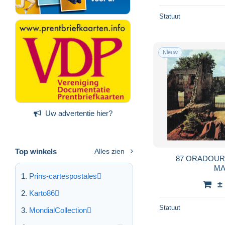
Statuut
Nieuw
Uw advertentie hier?
Top winkels
Alles zien
87 ORADOUR
MA
Prins-cartespostales
±
Karto86
Statuut
MondialCollection