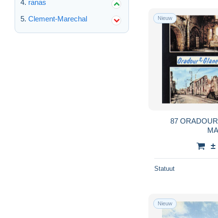
ranas
Clement-Marechal
Nieuw
87 ORADOUR
MA
±
Statuut
Nieuw