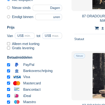
Nieuw sinds
Dagen
87 ORADOUR
Eindigt binnen
uren
MA
Prijs
±
Van
US$
tot
US$
Statuut
Alleen met korting
Gratis levering
Nieuw
Betaalmiddelen
PayPal
Bankoverschrijving
Visa
Mastercard
Bancontact
iDeal
Maestro