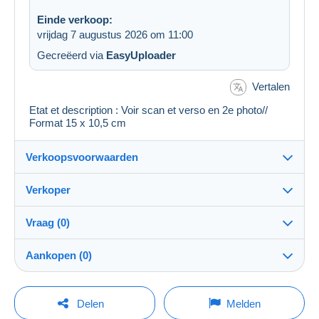
Einde verkoop:
vrijdag 7 augustus 2026 om 11:00
Gecreëerd via
EasyUploader
Vertalen
Etat et description : Voir scan et verso en 2e photo//
Format 15 x 10,5 cm
Verkoopsvoorwaarden
Verkoper
Details van de verkoopvoorwaarden
Vraag (0)
Verzending
regislmx
100%
(62995x)
Verzending na betaling binnen 14 dagen
Aankopen (0)
PRO
Winkel
Garantie:
Herroepingsrecht
|
Retourkosten ten laste van de koper.
Om een vraag te stellen moet u een sessie
Laatste actualisering: 18:43:22
Delen
Melden
Om de termijnen voor terugzending en terugbetaling van
openen.
Naam: