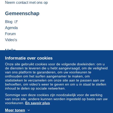
Neem contact met ons op
Adres van de onderneming:
Zone 1
LEMOUCHEUX RÉGIS
Gemeenschap
53 RUE DU BORRÉGO
F-75020
PARIS
Zone 2
Blog
Frankrijk
Agenda
Zone 3
Forum
Deze verkoper toevoegen aan mijn favorieten
Video's
De verkoper contacteren
Deze zone omvat
één land
.
De items van deze verkoper verbergen
Help
Brief (normaal/klein formaat)
Informatie over cookies
Hulpcentrum
Onze site gebruikt cookies voor de volgende doeleinden: om u
Kopen op Delcampe
Betaling via:
de diensten te leveren die u hebt aangevraagd, om de veiligheid
Verkopen op Delcampe
van ons platform te garanderen, om uw voorkeuren te
Om toegang te krijgen tot de
onthouden om het surfen aangenamer te maken, om
Een beveiligde website
leveringsinformatie, moet u lid zijn
Van 1 tot 3 items
statistieken te verzamelen om onze site aan te passen aan uw
en inloggen.
behoeften, om video's weer te geven en om u in staat te stellen
€ 2,10
inhoud te delen op sociale netwerken.
Aanmel
Inschrij
Van 4
Sommige van deze cookies zijn noodzakelijk voor de werking
den
ven
van onze site, andere kunnen worden ingesteld op basis van uw
€ 3,40
voorkeuren.
En savoir plus
Meer tonen
Aangetekende brief (normaal formaat/kleine