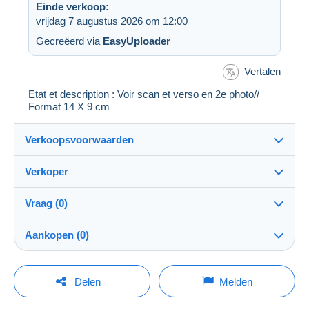
Einde verkoop:
vrijdag 7 augustus 2026 om 12:00
Gecreëerd via
EasyUploader
Vertalen
Etat et description : Voir scan et verso en 2e photo//
Format 14 X 9 cm
Verkoopsvoorwaarden
Verkoper
Details van de verkoopvoorwaarden
Vraag (0)
Verzending
regislmx
100%
(62998x)
Verzending na betaling binnen 14 dagen
Aankopen (0)
PRO
Winkel
Garantie:
Herroepingsrecht
|
Retourkosten ten laste van de koper.
Om een vraag te stellen moet u een sessie
Laatste actualisering: 04:51:59
Delen
Melden
Om de termijnen voor terugzending en terugbetaling van
openen.
Naam:
het item te weten,
raadpleegt u het Delcampe-charter
.