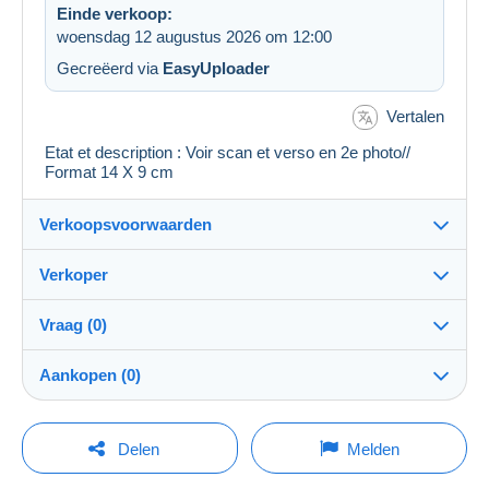
Einde verkoop:
woensdag 12 augustus 2026 om 12:00
Gecreëerd via
EasyUploader
Vertalen
Etat et description : Voir scan et verso en 2e photo//
Format 14 X 9 cm
Verkoopsvoorwaarden
Verkoper
Details van de verkoopvoorwaarden
Vraag (0)
Verzending
cartalis
100%
(42865x)
Verzending na betaling binnen 14 dagen
Aankopen (0)
PRO
Winkel
Garantie:
Herroepingsrecht
|
Retourkosten ten laste van de koper.
Om een vraag te stellen moet u een sessie
Laatste actualisering: 06:19:45
Delen
Melden
Om de termijnen voor terugzending en terugbetaling van
openen.
Naam:
het item te weten,
raadpleegt u het Delcampe-charter
.