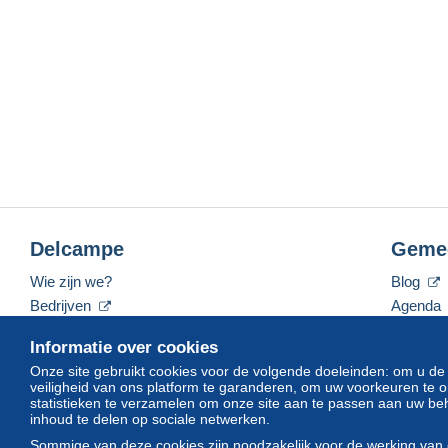
Delcampe
Geme
Wie zijn we?
Blog
Bedrijven
Agenda
De tarieven
Forum
Informatie over cookies
Neem contact met ons op
Video's
Onze site gebruikt cookies voor de volgende doeleinden: om u de
veiligheid van ons platform te garanderen, om uw voorkeuren t
statistieken te verzamelen om onze site aan te passen aan uw beh
inhoud te delen op sociale netwerken.
Nederlands
USD
America/Indiana/Vevay
Sommige van deze cookies zijn noodzakelijk voor de werking van 