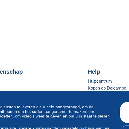
enschap
Help
Hulpcentrum
Kopen op Delcampe
Verkopen op Delcam
Een beveiligde websit
 diensten te leveren die u hebt aangevraagd, om de
e onthouden om het surfen aangenamer te maken, om
oeften, om video's weer te geven en om u in staat te stellen
Standaardmodus
onze site, andere kunnen worden ingesteld op basis van uw