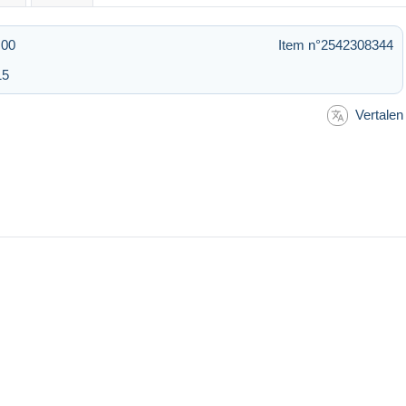
:00
Item n°2542308344
15
Vertalen