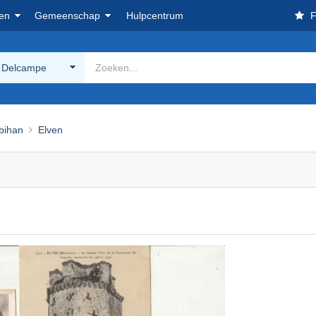
en
Gemeenschap
Hulpcentrum
F
 Delcampe
bihan
Elven