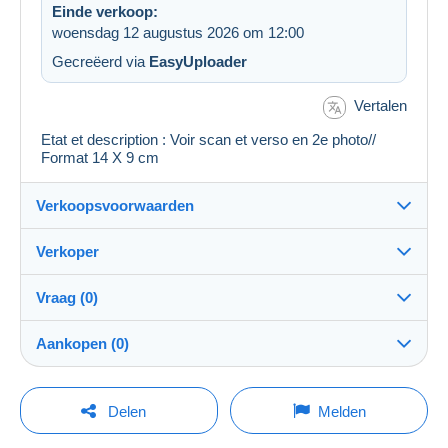
Einde verkoop:
woensdag 12 augustus 2026 om 12:00
Gecreëerd via
EasyUploader
Vertalen
Etat et description : Voir scan et verso en 2e photo//
Format 14 X 9 cm
Verkoopsvoorwaarden
Verkoper
Details van de verkoopvoorwaarden
Vraag (0)
Verzending
cartalis
100%
(42861x)
Verzending na betaling binnen 14 dagen
Aankopen (0)
PRO
Winkel
Garantie:
Herroepingsrecht
|
Retourkosten ten laste van de koper.
Om een vraag te stellen moet u een sessie
Laatste actualisering: 02:43:20
Delen
Melden
Om de termijnen voor terugzending en terugbetaling van
openen.
Naam:
het item te weten,
raadpleegt u het Delcampe-charter
.