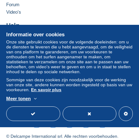
Forum
Brief (normaal/klein formaat)
Bieder #2
€ 30,80
Video's
€ 1,90
8 jun 2026 om 03:52:14
Help
Bieder #1
€ 22,70
automatisch
Informatie over cookies
Betalingsvoorwaarden:
Hulpcentrum
3 jun 2026 om 03:32:01
Alle betalingen worden gedaan met
credit/debitcard
of
Onze site gebruikt cookies voor de volgende doeleinden: om u
Kopen op Delcampe
de diensten te leveren die u hebt aangevraagd, om de veiligheid
overschrijving naar uw saldo. Er worden geen
Verkopen op Delcampe
van ons platform te garanderen, om uw voorkeuren te
betalingen gedaan per cheque of bankoverschrijving
Bieder #2
€ 22,40
onthouden om het surfen aangenamer te maken, om
Een beveiligde website
rechtstreeks aan de verkoper.
statistieken te verzamelen om onze site aan te passen aan uw
3 jun 2026 om 03:32:00
behoeften, om video's weer te geven en om u in staat te stellen
De koper gebruikt de middelen die Delcampe ter
inhoud te delen op sociale netwerken.
beschikking stelt in de pagina "
Mijn aankopen: Betalen
".
Sommige van deze cookies zijn noodzakelijk voor de werking
Bieder #1
€ 22,10
automatisch
van onze site, andere kunnen worden ingesteld op basis van uw
Een betaling die niet is verricht met
credit/debitcard
of
voorkeuren.
En savoir plus
3 jun 2026 om 03:31:49
overboeking naar uw saldo, wordt door de verkoper
Meer tonen
terugbetaald aan de koper. Een onbetaalde aankoop kan
Nederlands
USD
Standaardmodus
Ame
gevolgen hebben voor de rekening van de koper.
Bieder #2
€ 21,80
3 jun 2026 om 03:31:48
Als de verkoopvoorwaarden van de verkoper clausules
bevatten met betrekking tot de betaling, moeten deze
als nietig worden beschouwd. De betalingsvoorwaarden
Bieder #1
€ 21,50
automatisch
van de website van Delcampe, zoals gedefinieerd in de
© Delcampe International srl. Alle rechten voorbehouden.