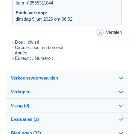
Item n°2555311844
Einde verkoop:
dinsdag 9 juni 2026 om 06:02
Vertalen
- Dos : divisé
- Circulé : non, en bon état
- Année :
- Editeur : / Numéro :
Verkoopsvoorwaarden
Verkoper
Details van de verkoopvoorwaarden
Vraag (0)
Verzending
pastouille74
100%
(15299x)
Verzending na betaling binnen 8 dagen
Evaluaties (2)
Winkel
Eigenhandig:
Biedingen (33)
Beoordeling van de transactie