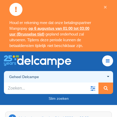
×
Houd er rekening mee dat onze betalingspartner
Mangopay
op 6 augustus van 01:00 tot 03:00
uur (Brusselse tijd)
gepland onderhoud zal
uitvoeren. Tijdens deze periode kunnen de
betaaldiensten tijdelijk niet beschikbaar zijn.
Geheel Delcampe
Slim zoeken