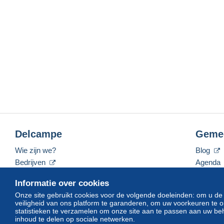
Delcampe
Geme
Wie zijn we?
Blog
Bedrijven
Agenda
De tarieven
Forum
Informatie over cookies
Neem contact met ons op
Video's
Onze site gebruikt cookies voor de volgende doeleinden: om u de
veiligheid van ons platform te garanderen, om uw voorkeuren t
statistieken te verzamelen om onze site aan te passen aan uw beh
inhoud te delen op sociale netwerken.