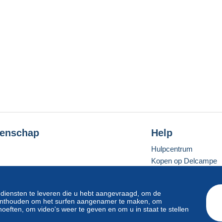
enschap
Help
Hulpcentrum
Kopen op Delcampe
Verkopen op Delcam
Een beveiligde websit
 diensten te leveren die u hebt aangevraagd, om de
e onthouden om het surfen aangenamer te maken, om
oeften, om video's weer te geven en om u in staat te stellen