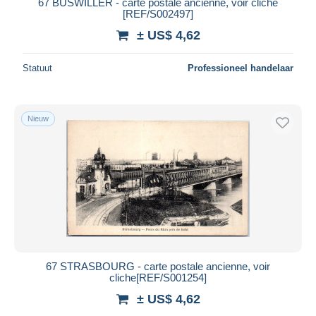
67 BUSWILLER - carte postale ancienne, voir cliche
[REF/S002497]
± US$ 4,62
Statuut
Professioneel handelaar
Nieuw
67 STRASBOURG - carte postale ancienne, voir
cliche[REF/S001254]
± US$ 4,62