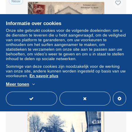
Nieuw
Informatie over cookies
Onze site gebruikt cookies voor de volgende doeleinden: om u
de diensten te leveren die u hebt aangevraagd, om de veiligheid
van ons platform te garanderen, om uw voorkeuren te
onthouden om het surfen aangenamer te maken, om
statistieken te verzamelen om onze site aan te passen aan uw
behoeften, om video's weer te geven en om u in staat te stellen
inhoud te delen op sociale netwerken.
67 SELESTAT - la bibliotheque et le musee
Sommige van deze cookies zijn noodzakelijk voor de werking
van onze site, andere kunnen worden ingesteld op basis van uw
± US$ 11,56
voorkeuren.
En savoir plus
Meer tonen
Statuut
Professioneel handelaar
Nieuw